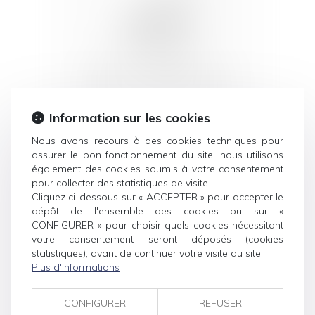
DROIT COMMERCIAL
Information sur les cookies
Nous avons recours à des cookies techniques pour
assurer le bon fonctionnement du site, nous utilisons
également des cookies soumis à votre consentement
pour collecter des statistiques de visite.
Cliquez ci-dessous sur « ACCEPTER » pour accepter le
dépôt de l'ensemble des cookies ou sur «
CONFIGURER » pour choisir quels cookies nécessitant
DOMMAGE CORPOREL
votre consentement seront déposés (cookies
statistiques), avant de continuer votre visite du site.
Plus d'informations
CONFIGURER
REFUSER