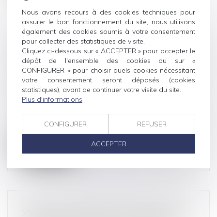
Nous avons recours à des cookies techniques pour
assurer le bon fonctionnement du site, nous utilisons
également des cookies soumis à votre consentement
pour collecter des statistiques de visite.
CONTREFAÇONS, JOUETS DANGEREUX,
Cliquez ci-dessous sur « ACCEPTER » pour accepter le
COSMÉTIQUES À RISQUE : LA
dépôt de l'ensemble des cookies ou sur «
COMMISSION EUROPÉENNE INFLIGE 550
CONFIGURER » pour choisir quels cookies nécessitant
votre consentement seront déposés (cookies
MILLIONS D'EUROS D'AMENDE À
statistiques), avant de continuer votre visite du site.
ALIEXPRESS
Plus d'informations
Droit de la consommation
La Commission européenne a sanctionné le géant
CONFIGURER
REFUSER
chinois de la vente en ligne,...
ACCEPTER
Lire la suite
VENTE DE MATÉRIEL PROFESSIONNEL :