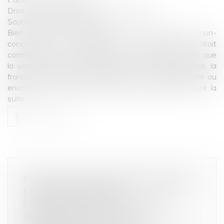
Droit commercial
/
Droit de la concurrence
Source :
business.lesechos.fr
Bien connue en droit du travail, la clause de non-
concurrence est également très utilisée en droit
commercial, en particulier dans certains contrats tels que
la vente de fonds de commerce, la location-gérance, la
franchise, l’agence commerciale, la cession de clientèle ou
encore la cession de parts sociales ou d’actions...
Lire la
suite
PRÉCISION DU DEGRÉ DE MOTIVATION
ET LES CONDITIONS DE
DÉTERMINATION DE LA SANCTION
INFLIGÉE À FNAC-DARTY EN