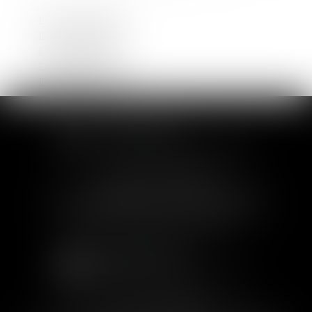
Droit de la famille
Droit commercial
Droit du travail
Dommage corporel
Droit immobilier
SOFIA SAIZ MELEIRO
30 rue de l'Aiguillerie - 34000 Montpellier
Tél :
04 99 63 76 19
- Fax : 04 11 93 41 23
Email :
avocat@saizmeleiro.com
SOFIA SAIZ MELEIRO