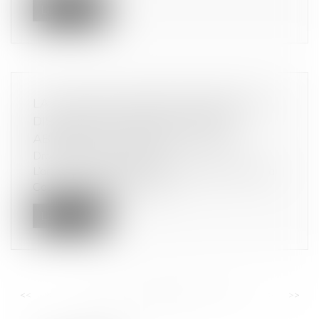
Lire la suite
LA COUR DE CASSATION PRÉCISE LES
DISTINCTIONS ENTRE CLAUSES
ABUSIVES ET CLAUSES ILLICITES
Droit de la consommation
L’arrêt rendu par la première chambre civile de la
Cour de cassation le 26 se...
Lire la suite
<<
<
...
46
47
48
49
50
51
52
...
>
>>