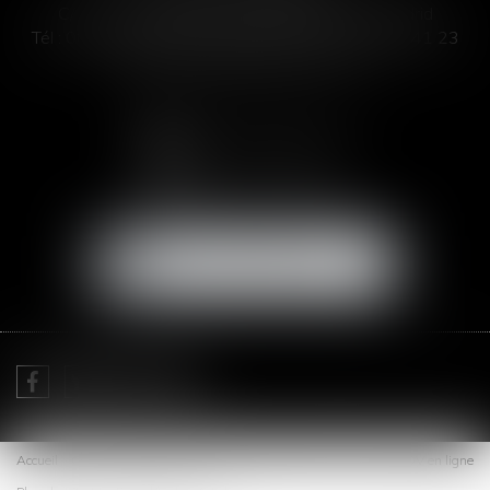
C/ José Abascal 44, 1° Derecha - 28003 Madrid
Tél :
00 33 4 99 63 76 19
- Fax : 00 33 4 11 93 41 23
Email :
abogada@saizmeleiro.com
NOUS CONTACTER
NOUS LOCALISER
Je prends RDV avec
Me Sofia SAIZ MELEIRO
Accueil
Cabinet
Expertises
Actus
Honoraires
Contact
RDV en ligne