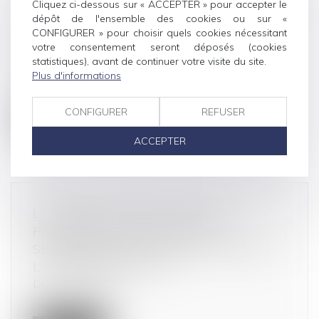
Cliquez ci-dessous sur « ACCEPTER » pour accepter le
LES FONDEMENTS DE L'INDEMNISATION
dépôt de l'ensemble des cookies ou sur «
EN CAS DE RUPTURE BRUTALE DE
CONFIGURER » pour choisir quels cookies nécessitant
RELATIONS COMMERCIALES
votre consentement seront déposés (cookies
Droit commercial
/
Droit de la distribution
statistiques), avant de continuer votre visite du site.
À la suite d’une rupture brutale de relations
Plus d'informations
commerciales, la Cour de cassat...
CONFIGURER
REFUSER
Lire la suite
ACCEPTER
LE CABINET VOUS PROPOSE DE
PRENDRE RENDEZ-VOUS EN
SEULEMENT QUELQUES CLICS DEPUIS
L'AGENDA MEET LAW !
Droit commercial