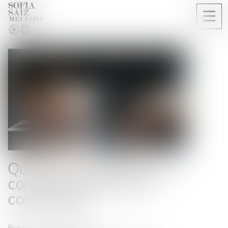
Ouvri
le
men
Quid de la clause de non-
concurrence en droit
commercial
Publié le :
21/11/2019