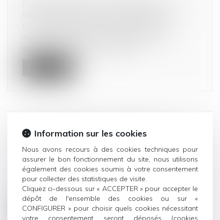
REVENTE À PERTE, AMENDES : LES
NOUVEAUTÉS DE LA LOI N°2025-337 !
Droit commercial
/
Droit de la distribution
Adoptée dans le but de soutenir le secteur
agroalimentaire, cette nouvelle lo...
Lire la suite
PAS DE PRÉJUDICE COMMERCIAL
Information sur les cookies
LORSQUE LE CONCURRENT N’A SUBI NI
Nous avons recours à des cookies techniques pour
PERTE NI GAIN MANQUÉ
assurer le bon fonctionnement du site, nous utilisons
Droit commercial
également des cookies soumis à votre consentement
pour collecter des statistiques de visite.
La Cour de cassation a, dans un récent, mis un
Cliquez ci-dessous sur « ACCEPTER » pour accepter le
terme à l’affaire concernant l...
dépôt de l'ensemble des cookies ou sur «
CONFIGURER » pour choisir quels cookies nécessitant
Lire la suite
votre consentement seront déposés (cookies