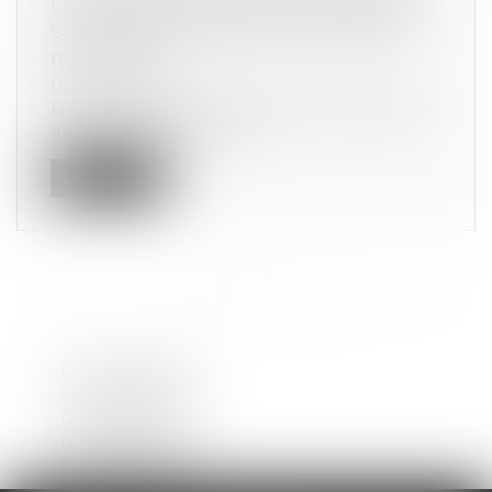
COMMERCIALES ÉTABLIES : PRÉCISIONS
SUR L’APPRÉCIATION DU PRÉAVIS DE
RUPTURE
Droit commercial
En l’espèce, une société distribuant des appareils
d’électrostimulation avait...
Lire la suite
<<
<
...
4
5
6
7
8
9
10
...
>
>>
Droit de la famille
Droit commercial
Droit du travail
Dommage corporel
Droit immobilier