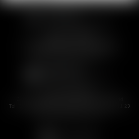
SOFIA SAIZ MELEIRO
30 rue de l'Aiguillerie - 34000 Montpellier
Tél :
04 99 63 76 19
- Fax : 04 11 93 41 23
Email :
avocat@saizmeleiro.com
SOFIA SAIZ MELEIRO
C/ José Abascal 44, 1° Derecha - 28003 Madrid
Tél :
00 33 4 99 63 76 19
- Fax : 00 33 4 11 93 41 23
Email :
abogada@saizmeleiro.com
NOUS CONTACTER