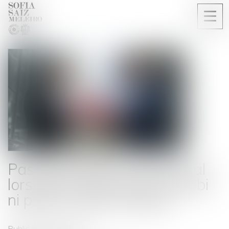
Ouvri
le
men
Pas de préjudice commercial
lorsque le concurrent n’a subi
ni perte ni gain manqué
Publié le :
25/04/2025