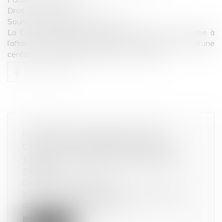
Droit commercial
Source :
www.lemag-juridique.com
La Cour de cassation a, dans un récent, mis un terme à
l’affaire concernant les réclamations portées par plus d’une
centaine de chauffeurs de taxi...
Lire la suite
INFORMATION ANNUELLE DE LA
CAUTION : L’OBLIGATION PERDURE
JUSQU’À L’EXTINCTION TOTALE DE LA
DETTE !
Droit de la consommation
La Cour de cassation s’est prononcée, dans un
arrêt rendu sous l’empire de l’...