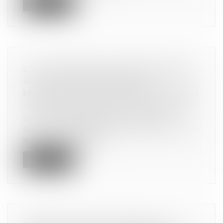
Lire la suite
LA COUR D’APPEL DE PARIS DEMANDE
À L’AMF DE RÉEXAMINER LES
MODALITÉS DE LA SCISSION DE VIVENDI
: VOIR LA DÉCISION DU 22 AVRIL 2025
Droit commercial
/
Droit de la concurrence
Dans le cadre du litige entre Vivendi et l'un de ses
actionnaires minoritaire...
Lire la suite