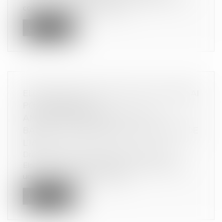
commercial, les petits profess...
Lire la suite
ELON MUSK ATTAQUE APPLE ET OPENAI
POUR ENTENTE
ANTICONCURRENTIELLE : UNE
BATAILLE JUDICIAIRE POUR L’AVENIR DE
L’IA
Droit commercial
/
Droit de la concurrence
Elon Musk, via ses sociétés X et xAI, a déposé
une plainte lundi contre Apple...
Lire la suite