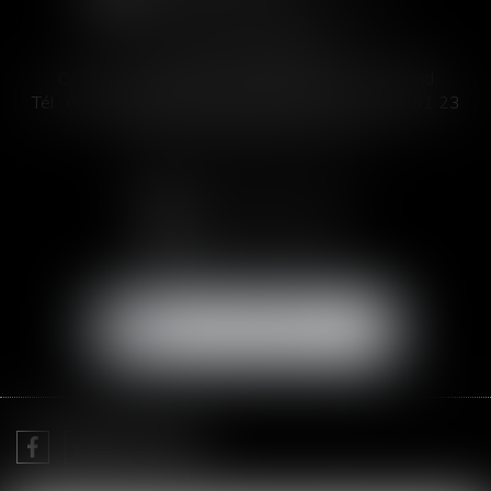
SOFIA SAIZ MELEIRO
C/ José Abascal 44, 1° Derecha - 28003 Madrid
Tél :
00 33 4 99 63 76 19
- Fax : 00 33 4 11 93 41 23
Email :
abogada@saizmeleiro.com
NOUS CONTACTER
NOUS LOCALISER
Je prends RDV avec
Me Sofia SAIZ MELEIRO