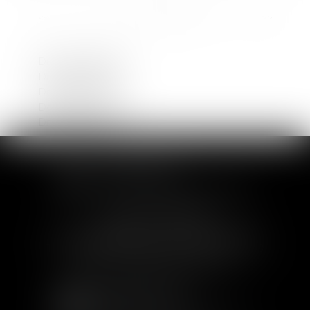
<<
<
1
2
3
4
5
6
7
...
>
>>
Droit de la famille
Droit commercial
Droit du travail
Dommage corporel
Droit immobilier
SOFIA SAIZ MELEIRO
30 rue de l'Aiguillerie - 34000 Montpellier
Tél :
04 99 63 76 19
- Fax : 04 11 93 41 23
Email :
avocat@saizmeleiro.com