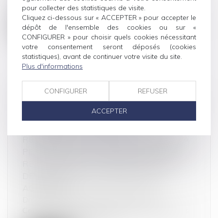
plateformes internet de réservation de...
pour collecter des statistiques de visite.
Cliquez ci-dessous sur « ACCEPTER » pour accepter le
Lire la suite
dépôt de l'ensemble des cookies ou sur «
CONFIGURER » pour choisir quels cookies nécessitant
votre consentement seront déposés (cookies
statistiques), avant de continuer votre visite du site.
Plus d'informations
MÉTHODE RELATIVE AU DOCUMENT
CONFIGURER
REFUSER
PRÉSENTANT LA PART DE SURPLUS DE
ACCEPTER
CHIFFRE D’AFFAIRES DES
DISTRIBUTEURS GÉNÉRÉ PAR LE
RELÈVEMENT DU SEUIL DE REVENTE À
PERTE QUI S’EST TRADUITE PAR UNE
REVALORISATION DES PRIX D’ACHAT
DES PRODUITS ALIMENTAIRES ET
AGRICOLES
Droit commercial
/
Droit de la distribution
Cette trame a pour objet d’aider les distributeurs