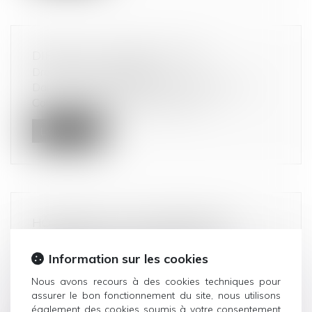
DIRECTIVE « GREEN CLAIMS »
Droit de la consommation
Dans le cadre du « Green Deal européen », la
Commission européenne et le Parl...
Lire la suite
HÔTELIERS ET PLATEFORMES DE
RÉSERVATION : DES RELATIONS
COMMERCIALES SOUVENT
Information sur les cookies
DÉSÉQUILIBRÉES
Nous avons recours à des cookies techniques pour
Droit commercial
/
Droit de la concurrence
assurer le bon fonctionnement du site, nous utilisons
De nombreux hôteliers font appel à des
également des cookies soumis à votre consentement