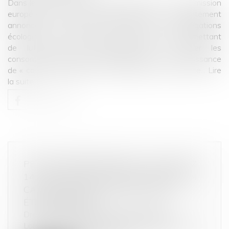
Dans le cadre du « Green Deal européen », la Commission
européenne et le Parlement européen ont conjointement
annoncé un projet de directive sur les allégations
écologiques (« green claims ») en début 2023 permettant
de lutter contre l’écoblanchiment et d’aider les
consommateurs à prendre des décisions en connaissance
de « cause écologique » d’un produit ou d’un service...
Lire
la suite
PETITS PROFESSIONNELS : VOUS AVEZ
14 JOURS POUR VOUS RÉTRACTER EN
CAS DE CONTRAT CONCLU HORS
ÉTABLISSEMENT
Droit commercial
/
Droit de la distribution
Lorsqu’un contrat est signé hors établissement