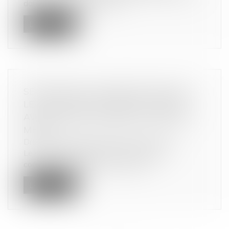
dans l’accomplissement de...
Lire la suite
SECTEUR DE LA PUBLICITÉ EN LIGNE :
LE RAPPORTEUR GÉNÉRAL INDIQUE
AVOIR NOTIFIÉ UN GRIEF AU GROUPE
META
Droit commercial
/
Droit de la concurrence
Le rapporteur général de l'Autorité de la
concurrence indique qu’un grief a é...
Lire la suite