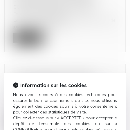
CONCLU HORS ÉTABLISSEMENT
Droit de la consommation
La Cour de justice de l’Union européenne vient de
juger qu’un contrat conclu...
Lire la suite
LA CJUE ÉLARGIT LE CHAMP DE
L’ACTION EN RÉPARATION POUR
Information sur les cookies
ENTENTE ILLICITE
Nous avons recours à des cookies techniques pour
Droit commercial
/
Droit de la concurrence
assurer le bon fonctionnement du site, nous utilisons
Tout préjudice ayant un lien de causalité avec une
également des cookies soumis à votre consentement
entente doit pouvoir donne...
pour collecter des statistiques de visite.
Cliquez ci-dessous sur « ACCEPTER » pour accepter le
Lire la suite
dépôt de l'ensemble des cookies ou sur «
CONFIGURER » pour choisir quels cookies nécessitant