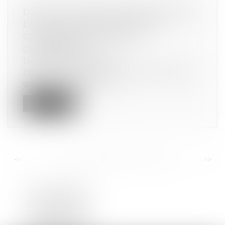
DÉPÔT AU SÉNAT D'UNE PROPOSITION
DE LOI SUR LE LIBRE CHOIX DU
CONSOMMATEUR DANS LE
CYBERESPACE
Droit de la consommation
Dépôt au Sénat d'une proposition de loi visant à
garantir le libre choix du c...
Lire la suite
<<
<
...
44
45
46
47
48
49
50
...
>
>>
Droit de la famille
Droit commercial
Droit du travail
Dommage corporel