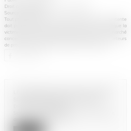
Droit commercial
/
Droit de la concurrence
Source :
www.efl.fr
Tout préjudice ayant un lien de causalité avec une entente
doit pouvoir donner lieu à réparation, y compris lorsque la
victime n’est pas fournisseur ou acheteur sur le marché
concerné mais a accordé des subventions à des acheteurs
de produits proposés sur ce marché...
Lire la suite
LES PRONOSTICS DE JEUX DE HASARD
SONT DES PRATIQUES DÉLOYALES
Droit de la consommation
Selon l’enquête de la Direction de la concurrence,
de la consommation et de l...