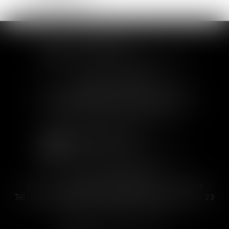
Droit immobilier
SOFIA SAIZ MELEIRO
30 rue de l'Aiguillerie - 34000 Montpellier
Tél :
04 99 63 76 19
- Fax : 04 11 93 41 23
Email :
avocat@saizmeleiro.com
SOFIA SAIZ MELEIRO
C/ José Abascal 44, 1° Derecha - 28003 Madrid
Tél :
00 33 4 99 63 76 19
- Fax : 00 33 4 11 93 41 23
Email :
abogada@saizmeleiro.com