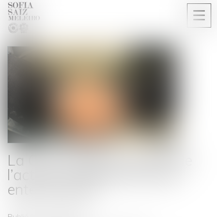
Ouvri
le
men
La CJUE élargit le champ de
l’action en réparation pour
entente illicite
Publié le :
13/02/2020