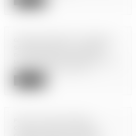
Lire la suite
GRANDE DISTRIBUTION : PREMIÈRES
SANCTIONS DEPUIS LA LOI EGALIM
Droit commercial
/
Droit de la distribution
La DGCCRF sanctionne Carrefour, Système U et
Intermarché par des amendes admi...
Lire la suite
POUR LA CJUE UN CONTRAT
CONCLU AU SEIN D’UNE FOIRE
COMMERCIALE EST UN CONTRAT