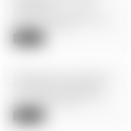
COMMERCIALE !
Droit commercial
/
Droit de la distribution
Le décret du 30 décembre 2024 a pour objet la
simplification et la convergenc...
Lire la suite
RESPONSABILITÉ DU TRANSPORTEUR
ET ARRIMAGE DES MARCHANDISES
Droit commercial
/
Droit de la distribution
La Cour de cassation a récemment été saisie
d’une affaire portant sur le tran...
Lire la suite