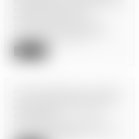
ÉCONOMIQUE : LA COUR DE CASSATION
DURCIT L’APPRÉCIATION DES
PRATIQUES VERTICALES !
Droit commercial
/
Droit de la distribution
Par cet arrêt, la Cour de cassation apporte
d’importantes précisions tant sur...
Lire la suite
PETITS PROFESSIONNELS : VOUS AVEZ
14 JOURS POUR VOUS RÉTRACTER EN
CAS DE CONTRAT CONCLU HORS
ÉTABLISSEMENT
Droit commercial
/
Droit de la distribution
Lorsqu’un contrat est signé hors établissement
commercial, les petits profess...