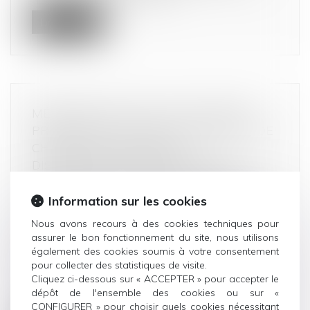
Lire la suite
MÉTHODE RELATIVE AU DOCUMENT
PRÉSENTANT LA PART DE SURPLUS DE
CHIFFRE D’AFFAIRES DES
DISTRIBUTEURS GÉNÉRÉ PAR LE
RELÈVEMENT DU SEUIL DE REVENTE À
PERTE QUI S’EST TRADUITE PAR UNE
Information sur les cookies
REVALORISATION DES PRIX D’ACHAT
Nous avons recours à des cookies techniques pour
DES PRODUITS ALIMENTAIRES ET
assurer le bon fonctionnement du site, nous utilisons
AGRICOLES
également des cookies soumis à votre consentement
pour collecter des statistiques de visite.
Droit commercial
/
Droit de la distribution
Cliquez ci-dessous sur « ACCEPTER » pour accepter le
Cette trame a pour objet d’aider les distributeurs
dépôt de l'ensemble des cookies ou sur «
dans l’accomplissement de...
CONFIGURER » pour choisir quels cookies nécessitant