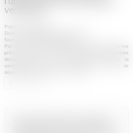
l’appréciation des pratiques
verticales !
Publié le :
04/06/2026
Droit commercial
/
Droit de la distribution
Source :
www.lemag-juridique.com
Par cet arrêt, la Cour de cassation apporte d’importantes
précisions tant sur les garanties procédurales applicables
devant l’Autorité de la concurrence que sur la
caractérisation des ententes verticales et de l’abus de
dépendance économique...
Lire la suite
GESTION DES PÉNURIES, CONTRÔLE
DES DISTRIBUTEURS ET DÉPENDANCE