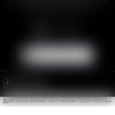
Tél :
00 33 4 99 63 76 19
- Fax : 00 33 4 11 93 41 23
Email :
abogada@saizmeleiro.com
NOUS CONTACTER
NOUS LOCALISER
Je prends RDV avec
Me Sofia SAIZ MELEIRO
Accueil
Cabinet
Expertises
Actus
Honoraires
Contact
RDV en ligne
Plan du site
Mentions légales
Articles