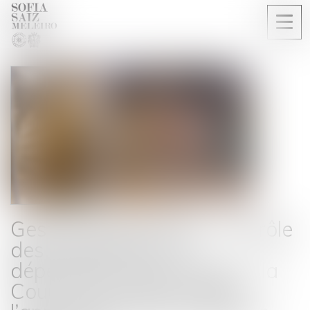
Ouvri
le
men
Gestion des pénuries, contrôle
des distributeurs et
dépendance économique : la
Cour de cassation durcit