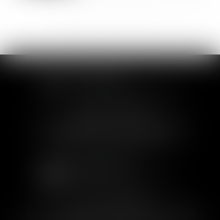
<<
<
1
2
3
4
5
6
7
>
>>
SOFIA SAIZ MELEIRO
30 rue de l'Aiguillerie - 34000 Montpellier
Tél :
04 99 63 76 19
- Fax : 04 11 93 41 23
Email :
avocat@saizmeleiro.com
SOFIA SAIZ MELEIRO
C/ José Abascal 44, 1° Derecha - 28003 Madrid