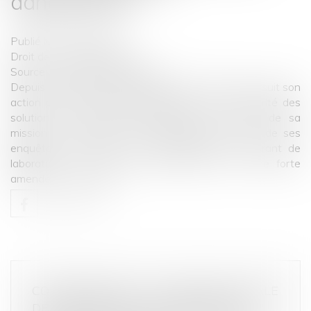
dangereuses
Publié le :
16/04/2021
Droit de la consommation
Source :
www.economie.gouv.fr
Depuis le premier semestre 2020, la DGCCRF poursuit son
action pour s’assurer de l’efficacité et de la sécurité des
solutions et gels hydro-alcooliques, au service de sa
mission de protection des consommateurs. Une de ses
enquêtes a conduit à la condamnation d’un gérant de
laboratoire à 6 mois de prison ferme et à une forte
amende...
Lire la suite
CONSOMMATION : LA GARANTIE LÉGALE
DE CONFORMITÉ SERA DÉSORMAIS