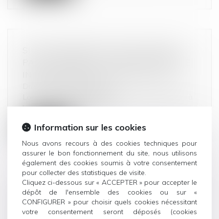
SI UNE ASSURANCE-VIE EST EXIGÉE
PAR LE PRÊTEUR, LA PRIME DOIT ÊTRE
INCLUSE DANS LE CALCUL DU TEG
Droit de la consommation
Lorsque le prêteur subordonne l’octroi d’un prêt à
la souscription d’une assu...
Information sur les cookies
Lire la suite
Nous avons recours à des cookies techniques pour
assurer le bon fonctionnement du site, nous utilisons
également des cookies soumis à votre consentement
pour collecter des statistiques de visite.
Cliquez ci-dessous sur « ACCEPTER » pour accepter le
ENQUÊTE DE LA DGCCRF : 6 MOIS DE
dépôt de l'ensemble des cookies ou sur «
CONFIGURER » pour choisir quels cookies nécessitant
PRISON FERME POUR DES SOLUTIONS
votre consentement seront déposés (cookies
HYDRO-ALCOOLIQUES NON