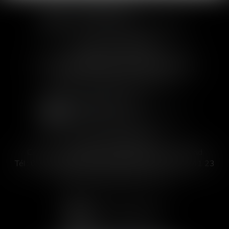
SOFIA SAIZ MELEIRO
30 rue de l'Aiguillerie - 34000 Montpellier
Tél :
04 99 63 76 19
- Fax : 04 11 93 41 23
Email :
avocat@saizmeleiro.com
SOFIA SAIZ MELEIRO
C/ José Abascal 44, 1° Derecha - 28003 Madrid
Tél :
00 33 4 99 63 76 19
- Fax : 00 33 4 11 93 41 23
Email :
abogada@saizmeleiro.com
NOUS CONTACTER