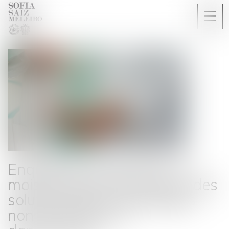
Ouvri
le
men
Enquête de la DGCCRF : 6
mois de prison ferme pour des
solutions hydro-alcooliques
non conformes et