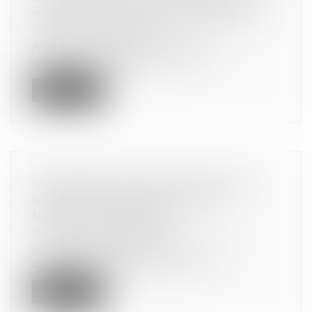
INSCRITE SUR LES TICKETS DE CAISSE
Droit de la consommation
À partir du 1er juillet, si vous achetez un
aspirateur, un smartphone ou des...
Lire la suite
DÉCHÉANCE DU TERME ET MISE EN
DEMEURE PRÉALABLE : VERS DE
NOUVELLES PRÉCISIONS
Droit de la consommation
La première chambre civile de la Cour de
cassation vient de transmettre un re...
Lire la suite