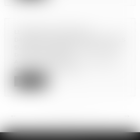
LES RAPPELS DE PRODUITS
DANGEREUX DEVRONT ÊTRE DÉCLARÉS
SUR LE SITE INTERNET RAPPELCONSO
Droit de la consommation
A compter du 1er avril 2021, les professionnels
devront déclarer leurs rappel...
Lire la suite
<<
<
...
8
9
10
11
12
13
14
...
>
>>