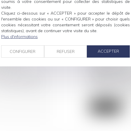
soumis à votre consentement pour collecter des statistiques de
Depuis le premier 
visite.
action pour s’assurer
Cliquez ci-dessous sur « ACCEPTER » pour accepter le dépôt de
l'ensemble des cookies ou sur « CONFIGURER » pour choisir quels
Lire la suite
cookies nécessitant votre consentement seront déposés (cookies
statistiques), avant de continuer votre visite du site.
Plus d'informations
ACCEPTER
CONFIGURER
REFUSER
RAT SANS
LES RAPPELS 
R
DEVRONT ÊTRE 
INTERNET RAP
ransfert des risques
Droit de la consom
A compter du 1er av
déclarer leurs rappel
Lire la suite