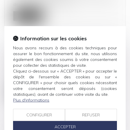
de conformité que les comme...
Lire la suite
Information sur les cookies
Nous avons recours à des cookies techniques pour
ACHAT D'OBJET DÉFECTUEUX: UN
assurer le bon fonctionnement du site, nous utilisons
également des cookies soumis à votre consentement
RECOURS EST-IL POSSIBLE?
pour collecter des statistiques de visite.
Droit de la consommation
Cliquez ci-dessous sur « ACCEPTER » pour accepter le
Les défauts de fabrication peuvent parfois ruiner
dépôt de l'ensemble des cookies ou sur «
la surprise d'un bon achat,...
CONFIGURER » pour choisir quels cookies nécessitant
votre consentement seront déposés (cookies
Lire la suite
statistiques), avant de continuer votre visite du site.
Plus d'informations
CONFIGURER
REFUSER
ACCEPTER