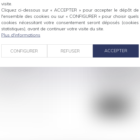
concurrence diffuse.
visite.
Cliquez ci-dessous sur « ACCEPTER » pour accepter le dépôt de
Lire la suite
l'ensemble des cookies ou sur « CONFIGURER » pour choisir quels
cookies nécessitant votre consentement seront déposés (cookies
statistiques), avant de continuer votre visite du site.
Plus d'informations
ACCEPTER
CONFIGURER
REFUSER
ÉSENTER SES
ABUS DE POSIT
 DE PIGEONS
CONCURRENCE P
D'EXPRESSION 
Droit commercial
/
 campagne
L'usage illégitime d
en position do...
Lire la suite