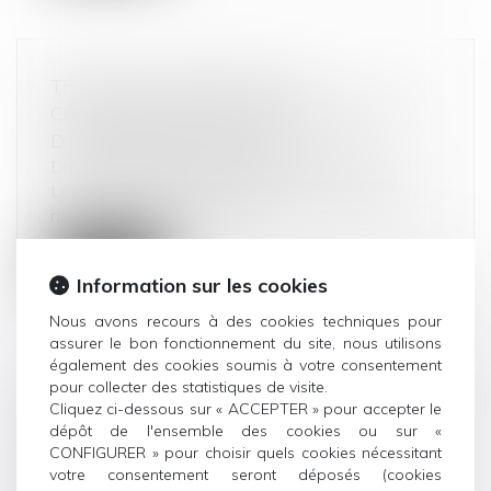
TF1/M6 : L’AUTORITÉ DE LA
CONCURRENCE OUVRE UNE PHASE
D’EXAMEN APPROFONDI
Droit commercial
/
Droit de la concurrence
Le groupe Bouygues a, après une phase de pré-
notification, notifié à l’Autori...
Lire la suite
Information sur les cookies
Nous avons recours à des cookies techniques pour
assurer le bon fonctionnement du site, nous utilisons
également des cookies soumis à votre consentement
pour collecter des statistiques de visite.
COLLECTE ET GESTION DES DÉCHETS
Cliquez ci-dessous sur « ACCEPTER » pour accepter le
EN HAUTE-SAVOIE : PLUSIEURS
dépôt de l'ensemble des cookies ou sur «
CONFIGURER » pour choisir quels cookies nécessitant
SOCIÉTÉS SANCTIONNÉES POUR
votre consentement seront déposés (cookies
ENTENTE