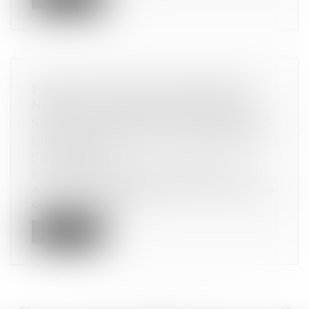
DANS LE CADRE D’UNE PROCÉDURE
NÉGOCIÉE, L’AUTORITÉ INFLIGE UNE
SANCTION DE 300 MILLIONS D’EUROS À
L’ENCONTRE D’EDF, ET PLUSIEURS DE
SES FILIALES
Droit commercial
/
Droit de la concurrence
A la suite d’une plainte d’Engie et de la réalisation
d’opérations de visite...
Lire la suite
<<
<
...
12
13
14
15
16
17
18
...
>
>>