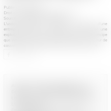
Publié le :
16/06/2022
Droit commercial
/
Droit de la concurrence
Source :
www.editions-legislatives.fr
L'usage illégitime de la liberté d'expression d'une
entreprise en position dominante peut constituer une
exploitation abusive de cette position. Tel est le principe
que vient de poser la chambre commerciale de la Cour de
cassation dans un arrêt du 1er juin 2022.
Lire la suite
ABUS DE POSITION DOMINANTE : LE
DROIT DE LA CONCURRENCE PEUT-IL
LIMITER LA LIBERTÉ D'EXPRESSION DE
L'ENTREPRISE ?
Droit commercial
/
Droit de la concurrence