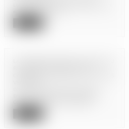
L'usage illégitime de la liberté d'expression d'une
entreprise en position do...
Lire la suite
LA COMMISSION ADOPTE UN NOUVEAU
RÈGLEMENT D'EXEMPTION PAR
CATÉGORIE APPLICABLE AUX ACCORDS
VERTICAUX
Droit commercial
/
Droit de la concurrence
Ententes et abus de position dominante: la
Commission adopte un nouveau règle...
Lire la suite