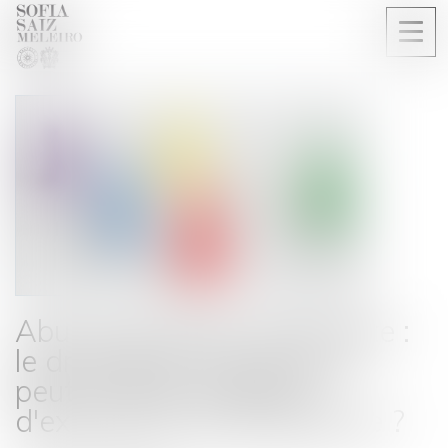
Ouvri
le
men
Abus de position dominante :
le droit de la concurrence
peut-il limiter la liberté
d'expression de l'entreprise ?