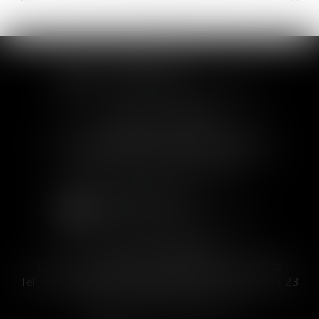
SOFIA SAIZ MELEIRO
30 rue de l'Aiguillerie - 34000 Montpellier
Tél :
04 99 63 76 19
- Fax : 04 11 93 41 23
Email :
avocat@saizmeleiro.com
SOFIA SAIZ MELEIRO
C/ José Abascal 44, 1° Derecha - 28003 Madrid
Tél :
00 33 4 99 63 76 19
- Fax : 00 33 4 11 93 41 23
Email :
abogada@saizmeleiro.com