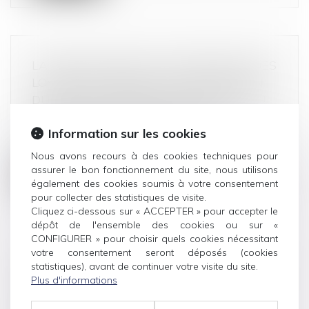
LA RÉGULARISATION POSTÉRIEURE DES
LOYERS FAIT ÉCHEC À LA RÉSILIATION
DU BAIL EN PROCÉDURE COLLECTIVE !
Droit commercial
/
Baux commerciaux
L’article L622-14 du Code de commerce permet
Information sur les cookies
au juge commissaire de prononcer...
Nous avons recours à des cookies techniques pour
assurer le bon fonctionnement du site, nous utilisons
Lire la suite
également des cookies soumis à votre consentement
pour collecter des statistiques de visite.
Cliquez ci-dessous sur « ACCEPTER » pour accepter le
dépôt de l'ensemble des cookies ou sur «
CONFIGURER » pour choisir quels cookies nécessitant
votre consentement seront déposés (cookies
LA DÉLIVRANCE CONFORME EST UNE
statistiques), avant de continuer votre visite du site.
Plus d'informations
OBLIGATION CONTINUE EXIGIBLE TOUT
AU LONG DU BAIL !