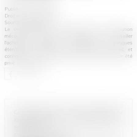
Publié le :
03/12/2020
Droit de la consommation
Source :
www.efl.fr
Le vendeur-installateur professionnel d'une ventilation
mécanique n'est pas tenu d'informer et de conseiller
l'acheteur qui dispose de compétences techniques
étendues et suffisantes, comparables aux siennes, et
connaît déjà les informations dont il se plaint d'avoir été
privé...
Lire la suite
COMPTEUR LINKY : CE QUE CHANGE (OU
PAS) L'ARRÊT DE LA COUR D'APPEL DE
BORDEAUX
Droit de la consommation