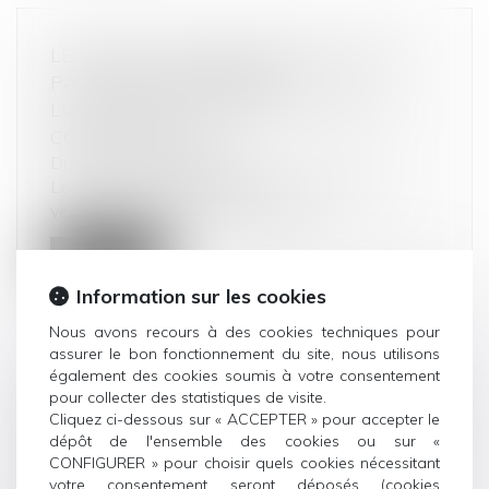
LE VENDEUR PROFESSIONNEL N'EST
PAS TENU D'INFORMER
L'ACHETEUR SUR DES POINTS QU'IL
CONNAÎT DÉJÀ
Droit de la consommation
Le vendeur-installateur professionnel d'une
ventilation mécanique n'est pas t...
Lire la suite
Information sur les cookies
Nous avons recours à des cookies techniques pour
assurer le bon fonctionnement du site, nous utilisons
également des cookies soumis à votre consentement
DIVULGUER LES DIFFICULTÉS DE
pour collecter des statistiques de visite.
Cliquez ci-dessous sur « ACCEPTER » pour accepter le
PAIEMENT D’UN COCONTRACTANT AUX
dépôt de l'ensemble des cookies ou sur «
CLIENTS DE CELUI-CI PEUT ÊTRE
CONFIGURER » pour choisir quels cookies nécessitant
DÉNIGRANT
votre consentement seront déposés (cookies