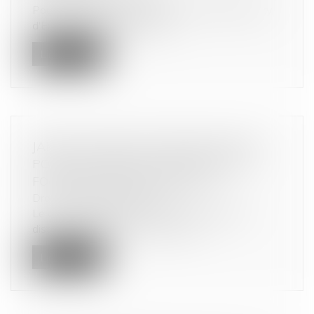
Pour la première fois en appel, le compteur Linky
d'Enedis est sérieusement c...
Lire la suite
JAMAIS DE DROIT DE RÉTRACTATION
POUR L'ACHETEUR À DISTANCE DE
FOURNITURES SUR MESURE
Droit de la consommation
Le consommateur qui a conclu un contrat à
distance portant sur la vente d’un...
Lire la suite