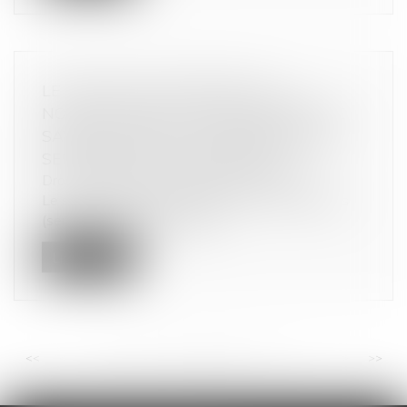
LE SECRET DES AFFAIRES, UN
NOUVEAU DROIT POUR PROTÉGER LE
SAVOIR-FAIRE ET LES INFORMATIONS
SENSIBLES DES ENTREPRISES
Droit commercial
/
Droit de la concurrence
Le savoir-faire et les informations commerciales
(sensibles ou confidentielle...
Lire la suite
<<
<
...
65
66
67
68
69
70
71
...
>
>>