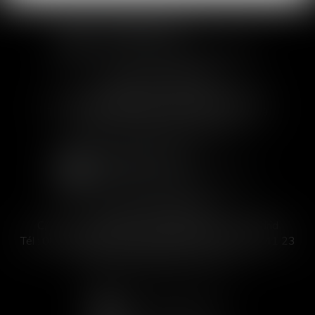
SOFIA SAIZ MELEIRO
30 rue de l'Aiguillerie - 34000 Montpellier
Tél :
04 99 63 76 19
- Fax : 04 11 93 41 23
Email :
avocat@saizmeleiro.com
SOFIA SAIZ MELEIRO
C/ José Abascal 44, 1° Derecha - 28003 Madrid
Tél :
00 33 4 99 63 76 19
- Fax : 00 33 4 11 93 41 23
Email :
abogada@saizmeleiro.com
NOUS CONTACTER