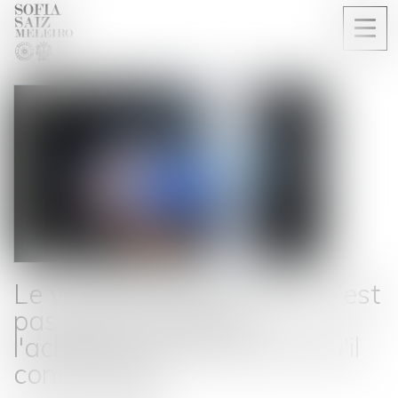
Ouvri
le
men
Le vendeur professionnel n'est
pas tenu d'informer
l'acheteur sur des points qu'il
connaît déjà