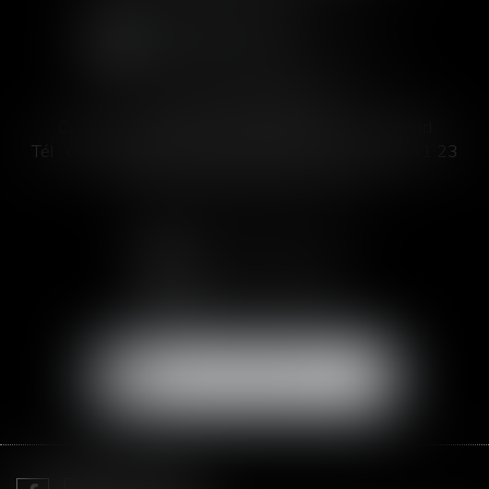
SOFIA SAIZ MELEIRO
C/ José Abascal 44, 1° Derecha - 28003 Madrid
Tél :
00 33 4 99 63 76 19
- Fax : 00 33 4 11 93 41 23
Email :
abogada@saizmeleiro.com
NOUS CONTACTER
NOUS LOCALISER
Je prends RDV avec
Me Sofia SAIZ MELEIRO