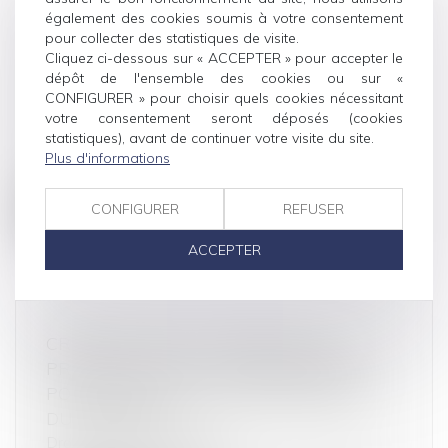
également des cookies soumis à votre consentement
TRANSPARENCE, PRATIQUES
pour collecter des statistiques de visite.
RESTRICTIVES DE CONCURRENCE ET
Cliquez ci-dessous sur « ACCEPTER » pour accepter le
AUTRES PRATIQUES PROHIBÉES :
dépôt de l'ensemble des cookies ou sur «
CONFIGURER » pour choisir quels cookies nécessitant
ORDONNANCE DU 24 AVRIL 2019
votre consentement seront déposés (cookies
Droit commercial
/
Droit de la distribution
statistiques), avant de continuer votre visite du site.
Une ordonnance n° 2019-359 du 24 avril 2019
Plus d'informations
portant refonte du titre IV du li...
CONFIGURER
REFUSER
Lire la suite
ACCEPTER
CRÉDIT AFFECTÉ : EXIGENCE D’UN
PRÉJUDICE SUBI PAR L’EMPRUNTEUR
POUR ENGAGER LA RESPONSABILITÉ
DU PRÊTEUR
Droit de la consommation