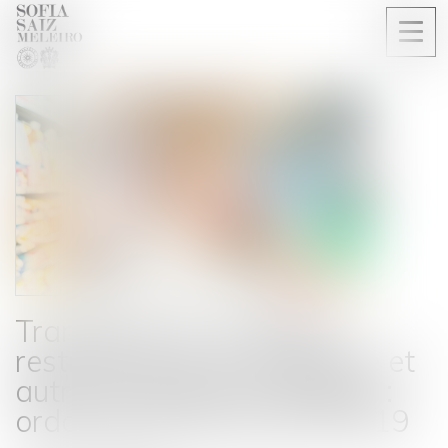
Ouvri
le
men
Transparence, pratiques
restrictives de concurrence et
autres pratiques prohibées :
ordonnance du 24 avril 2019