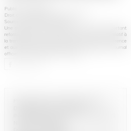
Publié le :
28/06/2019
Droit commercial
/
Droit de la distribution
Source :
www.dalloz-actualite.fr
Une ordonnance n° 2019-359 du 24 avril 2019 portant
refonte du titre IV du livre IV du code de commerce relatif à
la transparence, aux pratiques restrictives de concurrence
et aux autres pratiques prohibées a été publiée au Journal
officiel du 25 avril 2019...
Lire la suite
PRODUCTEURS, IMPORTATEURS ET
DISTRIBUTEURS : VERS UNE
INTERDICTION DE JETER LES INVENDUS
NON ALIMENTAIRES
Droit de la consommation