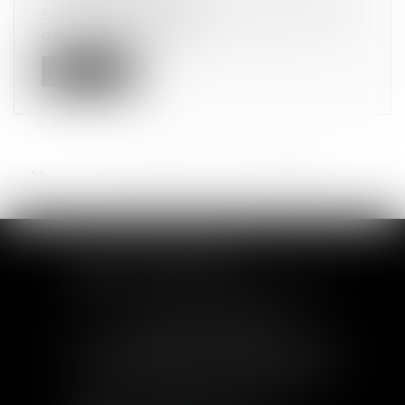
Si la faute du prêteur lors de la remise des fonds
dans le cadre d’un crédit...
Lire la suite
<<
<
...
74
75
76
77
78
79
80
>
>>
SOFIA SAIZ MELEIRO
30 rue de l'Aiguillerie - 34000 Montpellier
Tél :
04 99 63 76 19
- Fax : 04 11 93 41 23
Email :
avocat@saizmeleiro.com