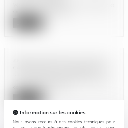
Vêtements, électroménager, produits d’hygiène et
de beauté… Le gaspillage de...
Lire la suite
ARRÊT DE PRINCIPE DE LA COUR DE
CASSATION SUR LE CYBERSQUATTING
Droit commercial
/
Droit de la concurrence
La Cour de cassation a approuvé la cour d’appel
de Versailles qui, après avoi...
Lire la suite
Information sur les cookies
Nous avons recours à des cookies techniques pour
assurer le bon fonctionnement du site, nous utilisons