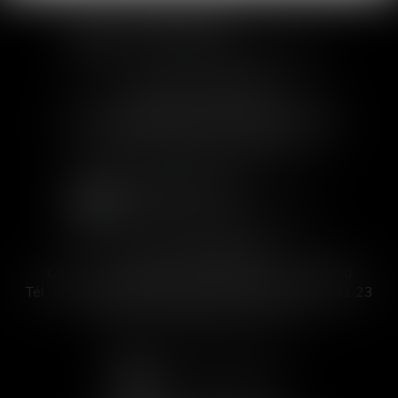
SOFIA SAIZ MELEIRO
30 rue de l'Aiguillerie - 34000 Montpellier
Tél :
04 99 63 76 19
- Fax : 04 11 93 41 23
Email :
avocat@saizmeleiro.com
SOFIA SAIZ MELEIRO
C/ José Abascal 44, 1° Derecha - 28003 Madrid
Tél :
00 33 4 99 63 76 19
- Fax : 00 33 4 11 93 41 23
Email :
abogada@saizmeleiro.com
NOUS CONTACTER