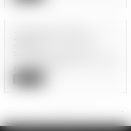
SUSPENSION DE LA CLAUSE
RÉSOLUTOIRE ET OBLIGATION DU
PRENEUR
Droit commercial
/
Baux commerciaux
La Cour de cassation a rappelé le 11 juillet dernier
qu’en application de l'a...
Lire la suite
<<
<
...
23
24
25
26
27
28
29
...
>
>>