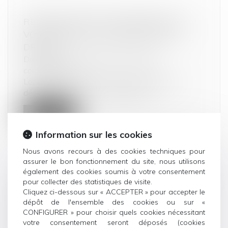
RETARDS, PERTES, DOMMAGES SUR
VOS BAGAGES : À QUOI AVEZ-VOUS
DROIT ?
Droit de la consommation
/
Pratiques
commerciales
Lors d'un voyage en avion, si vous avez des
désagréments avec vos bagages, vo...
Lire la suite
Information sur les cookies
Nous avons recours à des cookies techniques pour
assurer le bon fonctionnement du site, nous utilisons
également des cookies soumis à votre consentement
ARRÊTÉ RELATIF À L’INFORMATION DES
pour collecter des statistiques de visite.
Cliquez ci-dessous sur « ACCEPTER » pour accepter le
CONSOMMATEURS SUR LE PRIX DES
dépôt de l'ensemble des cookies ou sur «
PRODUITS DONT LA QUANTITÉ A
CONFIGURER » pour choisir quels cookies nécessitant
DIMINUÉ
votre consentement seront déposés (cookies