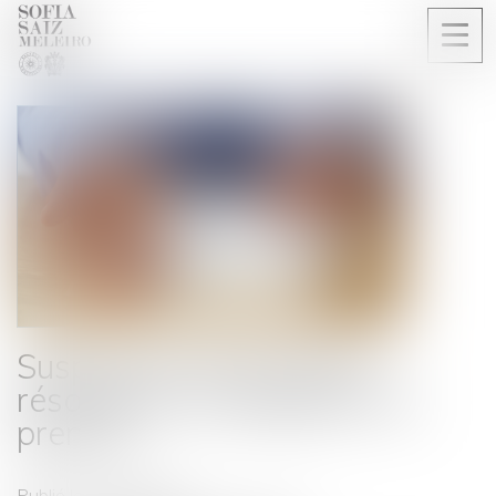
Ouvri
le
men
Suspension de la clause
résolutoire et obligation du
preneur
Publié le :
06/08/2024