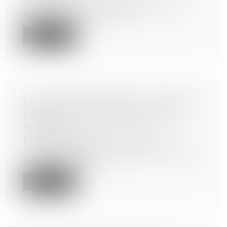
Au moment de la rentrée scolaire ou après les
fêtes de fin d'année, vous êtes...
Lire la suite
DROIT DE PRÉFÉRENCE ET CONFUSION
DES QUALITÉS DE PRENEUR ET DE
BAILLEUR
Droit commercial
/
Baux commerciaux
Le droit de préférence ou « pacte de préférence »
est défini par l’article 11...
Lire la suite