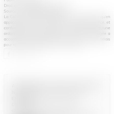
Droit commercial
/
Baux commerciaux
Source :
www.lemag-juridique.com
La Cour de cassation a rappelé le 11 juillet dernier qu’en
application de l'article L 145-41 du Code de commerce, et
conformément à sa jurisprudence antérieure, lorsqu'une
ordonnance de référé passée en force de chose jugée a
accordé au titulaire d'un bail à usage commercial des délais
pour régler un arriéré de loyers...
Lire la suite
ABONNEMENT À UNE SALLE DE SPORT :
NOS CONSEILS AVANT DE VOUS
ENGAGER
Droit de la consommation
/
Pratiques
commerciales