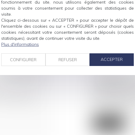
fonctionnement du site, nous utilisons également des cookies
rononcer sur la
2025
soumis à votre consentement pour collecter des statistiques de
Droit commercial
/
visite.
Dans le cadre du lit
Cliquez ci-dessous sur « ACCEPTER » pour accepter le dépôt de
actionnaires minorita
l'ensemble des cookies ou sur « CONFIGURER » pour choisir quels
cookies nécessitant votre consentement seront déposés (cookies
Lire la suite
statistiques), avant de continuer votre visite du site.
Plus d'informations
ACCEPTER
CONFIGURER
REFUSER
ES NOUVEAUTÉS
CLAUSE DE DES
CASSATION CON
ACTIVITÉS NO
 agroalimentaire,
Droit commercial
/
Dans le cadre d’un 
fixe l’usage aut...
Lire la suite