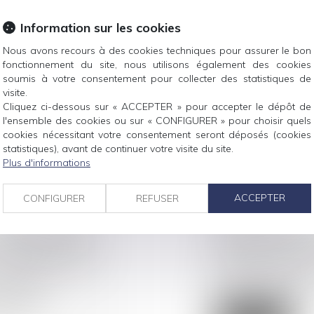
É DES ACTIONS
RUPTURE DE RE
ACTUELLES
FOND APPRÉCI
Information sur les cookies
N VIGUEUR DE
DU PRÉAVIS
Nous avons recours à des cookies techniques pour assurer le bon
Droit commercial
fonctionnement du site, nous utilisons également des cookies
Lorsqu'ils fixent l
soumis à votre consentement pour collecter des statistiques de
pour mettre fin à...
ns une résidence de
visite.
Cliquez ci-dessous sur « ACCEPTER » pour accepter le dépôt de
Lire la suite
l'ensemble des cookies ou sur « CONFIGURER » pour choisir quels
cookies nécessitant votre consentement seront déposés (cookies
statistiques), avant de continuer votre visite du site.
Plus d'informations
ACCEPTER
CONFIGURER
REFUSER
UTORITÉ DE LA
PROTÉGER LE
OPÉRATION DE
INTERNET COM
 RÉALISÉE DANS
Droit de la consom
Internet, qui facili
ET DE LA
commerce, perme...
GRANDE