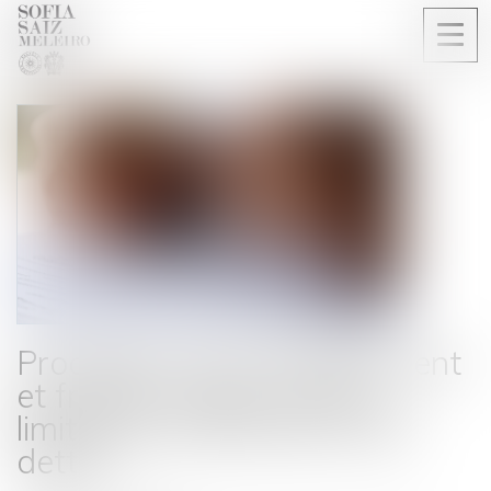
Ouvri
le
men
Procédure de surendettement
et fraude : retour sur les
limites de l’effacement des
dettes