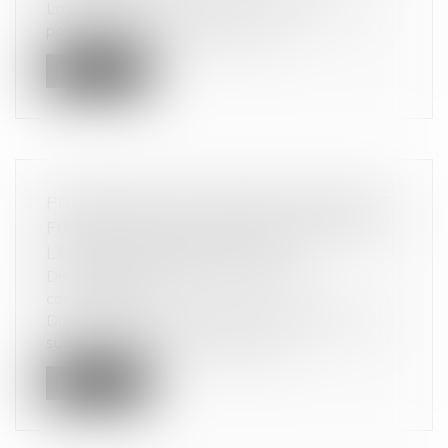
La Commission européenne acte les « effets
potentiellement nocifs pour la san...
Lire la suite
PROCÉDURE DE SURENDETTEMENT ET
FRAUDE : RETOUR SUR LES LIMITES DE
L’EFFACEMENT DES DETTES
Droit de la consommation
/
Crédit à la
consommation
Dans le cadre d’une demande de traitement de
surendettement, la commission de...
Lire la suite