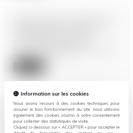
RÉVISION DES BAUX COMMERCIAUX ET
PROFESSIONNELS : LES INDICES AU
TROISIÈME TRIMESTRE 2024
Droit commercial
/
Baux commerciaux
Les indices de référence des baux commerciaux
et professionnels que sont l'in...
Lire la suite
Information sur les cookies
Nous avons recours à des cookies techniques pour
PRODUITS ÉLECTROMÉNAGERS : 611
assurer le bon fonctionnement du site, nous utilisons
MILLIONS D’EUROS D'AMENDE À
également des cookies soumis à votre consentement
L’ENCONTRE DE 12 ENTREPRISES
pour collecter des statistiques de visite.
Cliquez ci-dessous sur « ACCEPTER » pour accepter le
AYANT PRIS PART À DES PRATIQUES