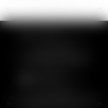
<<
<
...
17
18
19
20
21
22
23
...
>
>>
SOFIA SAIZ MELEIRO
30 rue de l'Aiguillerie - 34000 Montpellier
Tél :
04 99 63 76 19
- Fax : 04 11 93 41 23
Email :
avocat@saizmeleiro.com
SOFIA SAIZ MELEIRO
C/ José Abascal 44, 1° Derecha - 28003 Madrid
Tél :
00 33 4 99 63 76 19
- Fax : 00 33 4 11 93 41 23