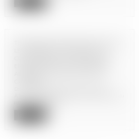
Lire la suite
TRANSPORT AÉRIEN INTER-ÎLES DANS
LES CARAÏBES : L’AUTORITÉ DE LA
CONCURRENCE SANCTIONNE UNE
ENTENTE ENTRE LES COMPAGNIES
AÉRIENNES AIR ANTILLES ET AIR
CARAÏBES
Droit commercial
/
Droit de la concurrence
À la suite d’une instruction ouverte à l’initiative du
rapporteur général et...
Lire la suite