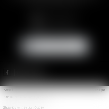
Email :
abogada@saizmeleiro.com
NOUS CONTACTER
NOUS LOCALISER
Je prends RDV avec
Me Sofia SAIZ MELEIRO
Accueil
Cabinet
Expertises
Actus
Honoraires
Contact
RDV en ligne
Plan du site
Mentions légales
Articles
Septeo Digital & Services © 2019