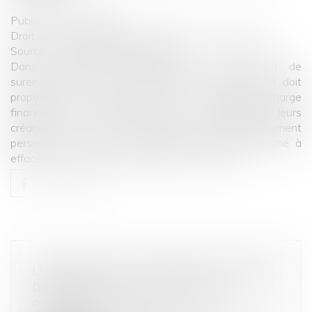
Publié le :
03/01/2025
Droit de la consommation
/
Crédit à la consommation
Source :
www.lemag-juridique.com
Dans le cadre d’une demande de traitement de
surendettement, la commission de surendettement doit
proposer des mesures destinées à alléger la charge
financière des débiteurs, tout en protégeant leurs
créanciers. Parmi ces mesures figure le rétablissement
personnel, avec ou sans liquidation judiciaire, destiné à
effacer tout ou partie des dettes...
Lire la suite
LE BISPHÉNOL A INTERDIT EN EUROPE
Droit de la consommation
/
Pratiques
commerciales