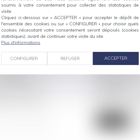
Lorsqu’un vol est a
soumis à votre consentement pour collecter des statistiques de
l’objet d’un refu...
visite.
Cliquez ci-dessous sur « ACCEPTER » pour accepter le dépôt de
Lire la suite
l'ensemble des cookies ou sur « CONFIGURER » pour choisir quels
cookies nécessitant votre consentement seront déposés (cookies
statistiques), avant de continuer votre visite du site.
Plus d'informations
ACCEPTER
CONFIGURER
REFUSER
N PUBLIQUE
DEUX FOURNISS
ÈME DE
NATUREL CONT
S POUR LES
CLAUSES ILLIC
 NOTIFICATION
CONTRATS
Droit de la consom
Grail de la Cour de
La hausse spectacula
de gaz nature...
Lire la suite