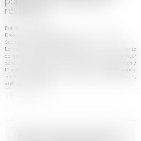
partie de sa créance de
restitution
Publié le :
31/07/2024
Droit de la consommation
/
Crédit à la consommation
Source :
www.lemag-juridique.com
Le présent arrêt nous propose une illustration intéressante
de la protection dont peut bénéficier le consommateur
dans le cadre d’un litige portant sur le crédit ayant servi à
financer l’acquisition de panneaux photovoltaïques,
lorsque l’établissement de crédit n’est pas suffisamment
vigilant...
Lire la suite
DIFFUSION EN MASSE D’INFORMATIONS