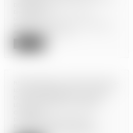
DE L’ENDETTÉ
Droit de la consommation
/
Crédit à la
consommation
Selon l’article 2285 du Code civil, « les biens du
débiteur sont le gage comm...
Lire la suite
RÉAJUSTEMENT DU LOYER POUR SOUS-
LOCATION IRRÉGULIÈRE : LE CONTRAT
DOIT S’APPARENTER À UNE SOUS-
LOCATION AU SENS DU CODE DE
COMMERCE
Droit commercial
/
Baux commerciaux
En matière de baux commerciaux et en
application de l’article L 145-31 du Cod...