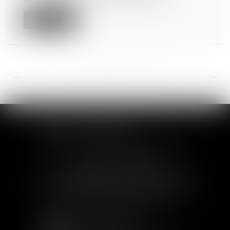
Lire la suite
<<
<
...
24
25
26
27
28
29
30
...
>
>>
SOFIA SAIZ MELEIRO
30 rue de l'Aiguillerie - 34000 Montpellier
Tél :
04 99 63 76 19
- Fax : 04 11 93 41 23
Email :
avocat@saizmeleiro.com