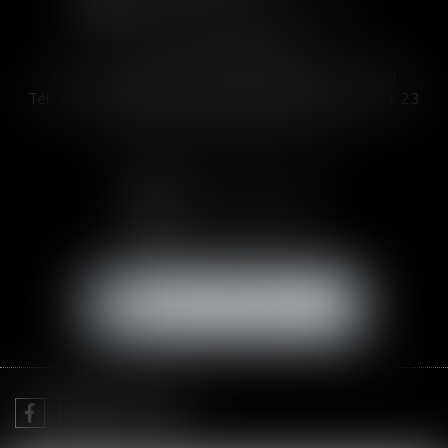
SOFIA SAIZ MELEIRO
C/ José Abascal 44, 1° Derecha - 28003 Madrid
Tél :
00 33 4 99 63 76 19
- Fax : 00 33 4 11 93 41 23
Email :
abogada@saizmeleiro.com
NOUS CONTACTER
NOUS LOCALISER
Je prends RDV avec
Me Sofia SAIZ MELEIRO