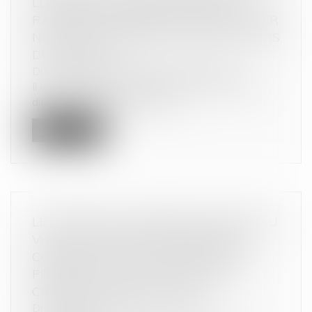
LÉGALES SUR LES ENTREPRISES : LE
RAPPORTEUR GÉNÉRAL INDIQUE AVOIR
NOTIFIÉ UN RAPPORT À DEUX ACTEURS
DU SECTEUR
Droit commercial
/
Droit de la concurrence
Il est reproché à deux acteurs du secteur de la
diffusion en masse d’informat...
Lire la suite
LE PRÊTEUR QUI LIBÈRE DES FONDS AU
VU D’UNE ATTESTATION IMPRÉCISE
COMMET UNE FAUTE POUVANT LE
PRIVER DE TOUT OU PARTIE DE SA
CRÉANCE DE RESTITUTION
Droit de la consommation
/
Crédit à la