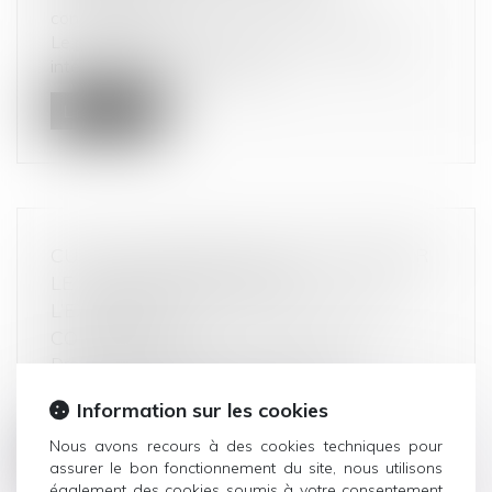
consommation
Le présent arrêt nous propose une illustration
intéressante de la protection...
Lire la suite
CUMUL D’INDEMNITÉS POUR RÉPARER
LE DOMMAGE CAUSÉ PAR
L’EXPROPRIATION À UN LOCATAIRE
COMMERCIAL
Droit commercial
/
Baux commerciaux
Par suite de l’expropriation à son profit de
Information sur les cookies
parcelles louées à une société e...
Nous avons recours à des cookies techniques pour
Lire la suite
assurer le bon fonctionnement du site, nous utilisons
également des cookies soumis à votre consentement