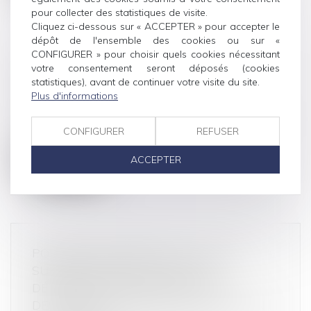
pour collecter des statistiques de visite.
Cliquez ci-dessous sur « ACCEPTER » pour accepter le
dépôt de l'ensemble des cookies ou sur «
CONFIGURER » pour choisir quels cookies nécessitant
L’AUTORITÉ DE LA CONCURRENCE
votre consentement seront déposés (cookies
statistiques), avant de continuer votre visite du site.
CONFIRME ENQUÊTER SUR NVIDIA
Plus d'informations
Droit commercial
/
Droit de la concurrence
L’annonce a été faite par Benoît Cœuré, président
CONFIGURER
REFUSER
de l’Autorité de la concurr...
ACCEPTER
Lire la suite
POUVOIR SOUVERAIN DU JUGE DU
SURENDETTEMENT DANS LA
DÉTERMINATION DES MESURES
DESTINÉES À ASSURER LA SITUATION