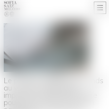
Ouvri
le
men
Le prêteur qui libère des fonds
au vu d’une attestation
imprécise commet une faute
pouvant le priver de tout ou