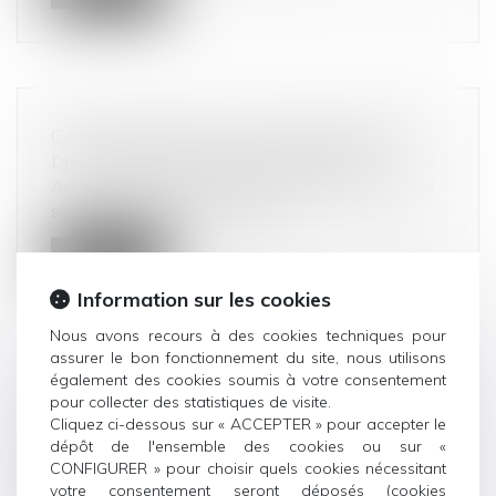
CASINO ARRIVE SUR AMAZON PRIME
Droit commercial
/
Droit de la distribution
Après Monoprix et Naturalia, Casino proposera à
son tour sa boutique en ligne...
Lire la suite
Information sur les cookies
Nous avons recours à des cookies techniques pour
assurer le bon fonctionnement du site, nous utilisons
également des cookies soumis à votre consentement
LA MODIFICATION D’UNE RELATION
pour collecter des statistiques de visite.
Cliquez ci-dessous sur « ACCEPTER » pour accepter le
ÉTABLIE NE VAUT RUPTURE QUE SI
dépôt de l'ensemble des cookies ou sur «
ELLE EST SUBSTANTIELLE :
CONFIGURER » pour choisir quels cookies nécessitant
ILLUSTRATION
votre consentement seront déposés (cookies