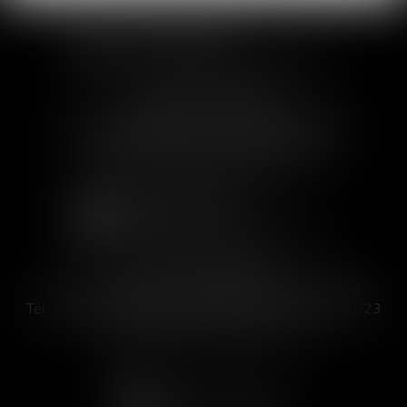
SOFIA SAIZ MELEIRO
30 rue de l'Aiguillerie - 34000 Montpellier
Tél :
04 99 63 76 19
- Fax : 04 11 93 41 23
Email :
avocat@saizmeleiro.com
SOFIA SAIZ MELEIRO
C/ José Abascal 44, 1° Derecha - 28003 Madrid
Tél :
00 33 4 99 63 76 19
- Fax : 00 33 4 11 93 41 23
Email :
abogada@saizmeleiro.com
NOUS CONTACTER