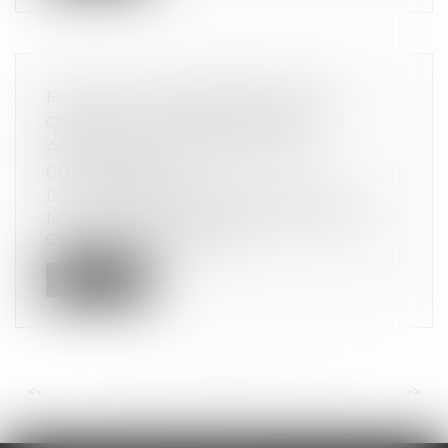
FIN DE LA DOUBLE PEINE POUR
OBSTACLE AUX FONCTIONS DES
AGENTS DE L’AUTORITÉ DE LA
CONCURRENCE
Droit commercial
/
Droit de la concurrence
Le Conseil constitutionnel déclare contraire à la
Constitution la coexistence...
Lire la suite
<<
<
...
60
61
62
63
64
65
66
...
>
>>