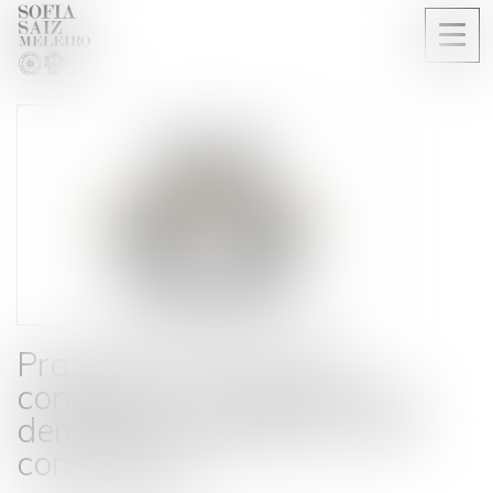
Ouvri
le
men
Pratique restrictive de
concurrence : portée d’une
demande subsidiaire sur la
compétence