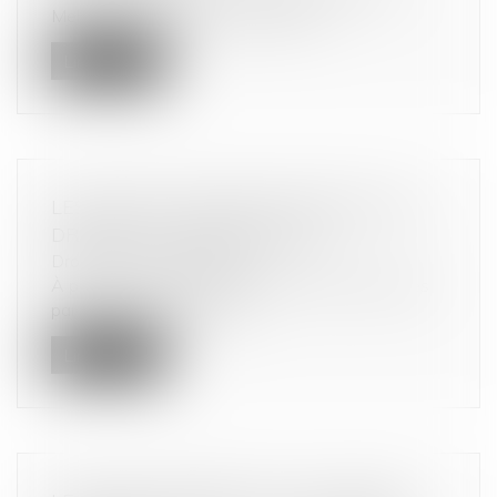
Meleiro : https://www.avocat-saiz-...
Lire la suite
LES DIRECCTE REMPLACÉES PAR LES
DREETS AU 1ER AVRIL 2021
Droit de la consommation
À partir du 1er avril 2021, les missions exercées
par les Direccte le seront...
Lire la suite