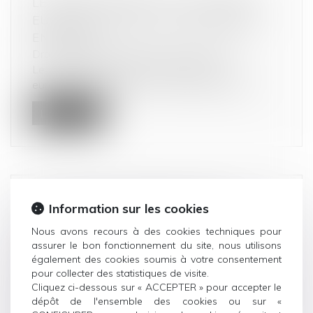
LE DIGITAL MARKET ACT, UN CADRE
EUROPÉEN POUR LA CONCURRENCE
EN LIGNE
Droit commercial
/
Droit de la concurrence
Le 15 décembre 2020, la Commission
européenne a présenté ses deux proposition...
Lire la suite
L'ACCORD DE COMMERCE ET DE
Information sur les cookies
COOPÉRATION ENTRE L'UNION
Nous avons recours à des cookies techniques pour
EUROPÉENNE ET LE ROYAUME-UNI:
assurer le bon fonctionnement du site, nous utilisons
PROTECTION DES INTÉRÊTS
également des cookies soumis à votre consentement
pour collecter des statistiques de visite.
EUROPÉENS, GARANTIE D'UNE
Cliquez ci-dessous sur « ACCEPTER » pour accepter le
CONCURRENCE LOYALE ET POURSUITE
dépôt de l'ensemble des cookies ou sur «
DE LA COOPÉRATION DANS DES