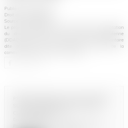
Publié le :
24/12/2020
Droit de la consommation
Source :
www.fidal.com
Le projet de loi portant diverses dispositions d'adaptation
du droit national au droit de l'Union européenne
(DDADUE) - qui fait l’objet d’une procédure parlementaire
dite accélérée et est aujourd’hui au stade de la
commission mixte paritaire...
Lire la suite
PRENEZ RENDEZ-VOUS AVEC MAÎTRE
SOFIA SAIZ MELEIRO EN QUELQUES
CLICS VIA MEET LAW !
Droit commercial
Prendre rendez-vous avec Maître Sofia Saiz