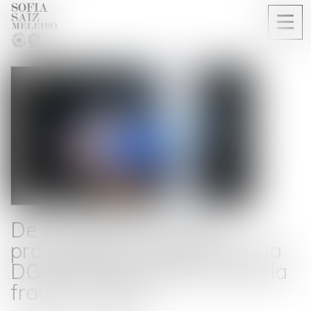
Ouvri
le
men
De nouveaux pouvoirs
prochainement attribués à la
DGCCRF pour lutter contre la
fraude en ligne