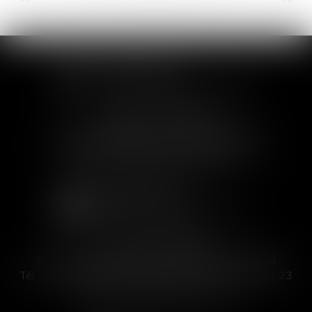
SOFIA SAIZ MELEIRO
30 rue de l'Aiguillerie - 34000 Montpellier
Tél :
04 99 63 76 19
- Fax : 04 11 93 41 23
Email :
avocat@saizmeleiro.com
SOFIA SAIZ MELEIRO
C/ José Abascal 44, 1° Derecha - 28003 Madrid
Tél :
00 33 4 99 63 76 19
- Fax : 00 33 4 11 93 41 23
Email :
abogada@saizmeleiro.com