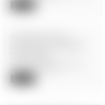
Lire la suite
DE NOUVEAUX POUVOIRS
PROCHAINEMENT ATTRIBUÉS À LA
DGCCRF POUR LUTTER CONTRE LA
FRAUDE EN LIGNE
Droit de la consommation
Le projet de loi portant diverses dispositions
d'adaptation du droit national...
Lire la suite
<<
<
...
64
65
66
67
68
69
70
...
>
>>