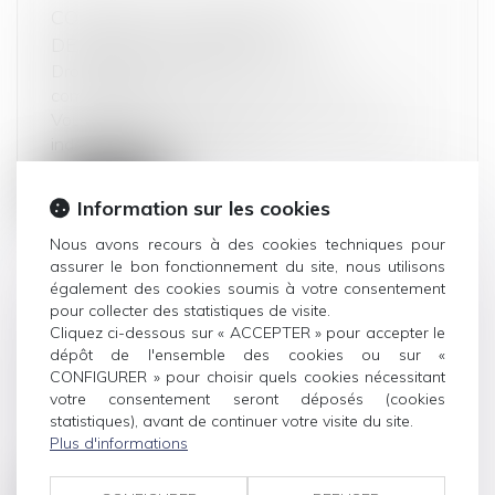
COMMENT SE PROTÉGER DU
DÉMARCHAGE ABUSIF ?
Droit de la consommation
/
Pratiques
commerciales
Vous recevez régulièrement des sollicitations
indésirables, que ce soit par t...
Lire la suite
Information sur les cookies
Nous avons recours à des cookies techniques pour
assurer le bon fonctionnement du site, nous utilisons
également des cookies soumis à votre consentement
pour collecter des statistiques de visite.
RÉFORME DES BAUX COMMERCIAUX
Cliquez ci-dessous sur « ACCEPTER » pour accepter le
dépôt de l'ensemble des cookies ou sur «
2026 : CE QUI CHANGE POUR LE
CONFIGURER » pour choisir quels cookies nécessitant
BAILLEUR QUI GÈRE SEUL
votre consentement seront déposés (cookies
Droit commercial
/
Baux commerciaux
statistiques), avant de continuer votre visite du site.
Vous détenez un ou plusieurs locaux
Plus d'informations
commerciaux que vous gérez sans administr...