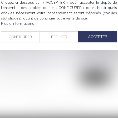
Cliquez ci-dessous sur « ACCEPTER » pour accepter le dépôt de
l'ensemble des cookies ou sur « CONFIGURER » pour choisir quels
cookies nécessitant votre consentement seront déposés (cookies
statistiques), avant de continuer votre visite du site.
Plus d'informations
AIT CONDAMNER
LA LOI CLIMAT
ACCEPTER
CONFIGURER
REFUSER
LÉ
CONCURRENCE 
DÉTACHÉES DE
tenu la
Droit commercial
/
Jusqu’alors, les co
vente de pièces dét.
Lire la suite
<<
<
...
58
59
60
61
62
63
64
...
>
>>