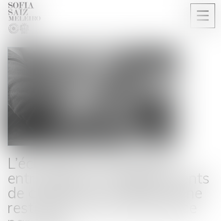
Ouvri
le
men
L’échange d’informations
entre plusieurs établissements
de crédit est constitutif d’une
restriction de la concurrence