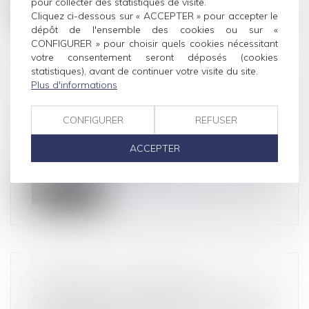
pour collecter des statistiques de visite.
Lire la suite
Cliquez ci-dessous sur « ACCEPTER » pour accepter le
dépôt de l'ensemble des cookies ou sur «
CONFIGURER » pour choisir quels cookies nécessitant
votre consentement seront déposés (cookies
statistiques), avant de continuer votre visite du site.
Plus d'informations
ESCROQUERIE SUR INTERNET : QUELS
SONT LES RECOURS ?
CONFIGURER
REFUSER
Droit de la consommation
Investissements financiers trop avantageux, faux
ACCEPTER
site de vente, phishing… Les...
Lire la suite
TÉLÉCOMS : L’AUTORITÉ DE LA
CONCURRENCE AUTORISE LA PRISE DE