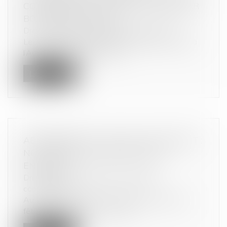
CONTRÔLE DE LA POSTE TELECOM PAR
BOUYGUES TELECOM
Droit commercial
/
Droit de la concurrence
Le 12 juillet 2024, Bouygues Telecom a notifié à
l’Autorité de la concurrence...
Lire la suite
ABONNEMENT À UNE SALLE DE SPORT :
NOS CONSEILS AVANT DE VOUS
ENGAGER
Droit de la consommation
/
Pratiques
commerciales
Au moment de la rentrée scolaire ou après les
fêtes de fin d'année, vous êtes...