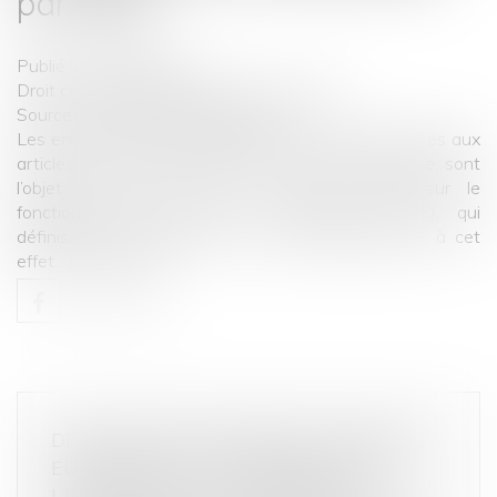
par objet
Publié le :
06/09/2024
Droit commercial
/
Droit de la concurrence
Source :
www.lemag-juridique.com
Les ententes et abus de position dominante, prohibés aux
articles L.420-1 et suivants du Code de commerce, sont
l’objet des articles 101 à 105 du Traité sur le
fonctionnement de l’Union européenne (TFUE), qui
définissent et établissent un cadre réglementaire à cet
effet...
Lire la suite
DÉCLARATION COMMUNE DU RÉSEAU
EUROPÉEN DE CONCURRENCE SUR
L’INITIATIVE DE LA COMMISSION