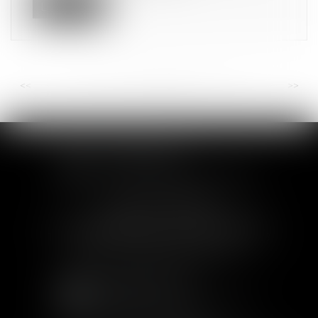
Lire la suite
<<
<
...
22
23
24
25
26
27
28
...
>
>>
SOFIA SAIZ MELEIRO
30 rue de l'Aiguillerie - 34000 Montpellier
Tél :
04 99 63 76 19
- Fax : 04 11 93 41 23
Email :
avocat@saizmeleiro.com