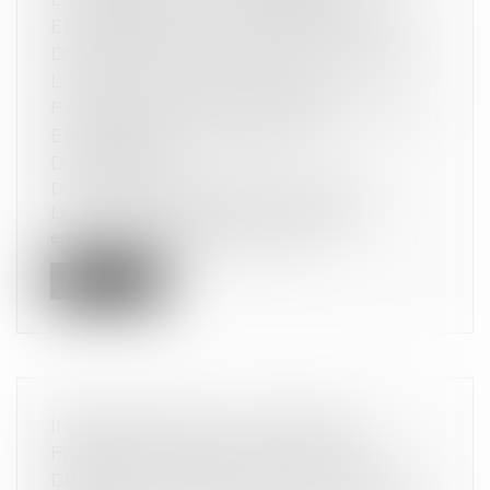
EUROPÉENNE D’ADOPTER DES LIGNES
DIRECTRICES SUR L'APPLICATION DE
L'ARTICLE 102 DU TFUE AUX
PRATIQUES D’ÉVICTION ABUSIVES DES
ENTREPRISES EN POSITION
DOMINANTE
Droit commercial
/
Droit de la concurrence
Le REC salue l'initiative de la Commission
européenne d'adopter des lignes di...
Lire la suite
INFORMATION SUR LE PRIX DES
PRODUITS DONT LA QUANTITÉ A
DIMINUÉ : PRÉCISIONS DE LA DGCCRF