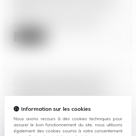
Droit de la consommation
/
Conformité des biens
et services
Dans une foire aux questions, la DGCCRF
apporte des précisions sur les modali...
Lire la suite
L’ÉCHANGE D’INFORMATIONS ENTRE
PLUSIEURS ÉTABLISSEMENTS DE
CRÉDIT EST CONSTITUTIF D’UNE
RESTRICTION DE LA CONCURRENCE
PAR OBJET
Information sur les cookies
Droit commercial
/
Droit de la concurrence
Nous avons recours à des cookies techniques pour
Les ententes et abus de position dominante,
assurer le bon fonctionnement du site, nous utilisons
prohibés aux articles L.420-1 et...
également des cookies soumis à votre consentement