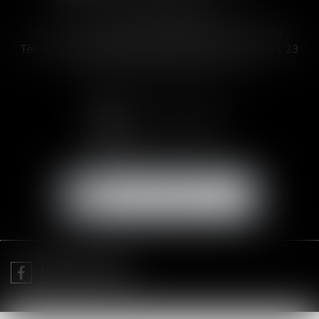
SOFIA SAIZ MELEIRO
C/ José Abascal 44, 1° Derecha - 28003 Madrid
Tél :
00 33 4 99 63 76 19
- Fax : 00 33 4 11 93 41 23
Email :
abogada@saizmeleiro.com
NOUS CONTACTER
NOUS LOCALISER
Je prends RDV avec
Me Sofia SAIZ MELEIRO