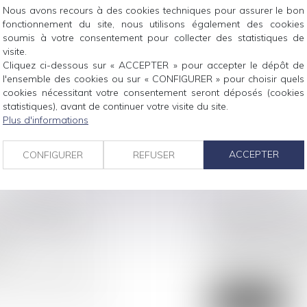
Nous avons recours à des cookies techniques pour assurer le bon
 CONSTITUTIF
RECOURS ?
fonctionnement du site, nous utilisons également des cookies
CURRENCE PAR
Droit de la consom
soumis à votre consentement pour collecter des statistiques de
Investissements fin
visite.
vente, phishing… Les
Cliquez ci-dessous sur « ACCEPTER » pour accepter le dépôt de
te, prohibés aux
l'ensemble des cookies ou sur « CONFIGURER » pour choisir quels
Lire la suite
cookies nécessitant votre consentement seront déposés (cookies
statistiques), avant de continuer votre visite du site.
Plus d'informations
ACCEPTER
CONFIGURER
REFUSER
CONCURRENCE
ABONNEMENT À
E DE LA POSTE
CONSEILS AVA
OM
Droit de la consom
Au moment de la ren
d'année, vous êtes..
ifié à l’Autorité de
Lire la suite