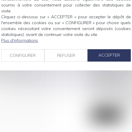
contrat conclu...
soumis à votre consentement pour collecter des statistiques de
visite.
Lire la suite
Cliquez ci-dessous sur « ACCEPTER » pour accepter le dépôt de
l'ensemble des cookies ou sur « CONFIGURER » pour choisir quels
cookies nécessitant votre consentement seront déposés (cookies
statistiques), avant de continuer votre visite du site.
Plus d'informations
’ACTION EN
PARUTION DU D
ACCEPTER
CONFIGURER
REFUSER
CITE
PRODUITS DE
CONCERNÉS PA
 avec une entente
CONVENTION E
DISTRIBUTEUR
Droit commercial
/
D
Un décret établit la
consommation devan
Lire la suite