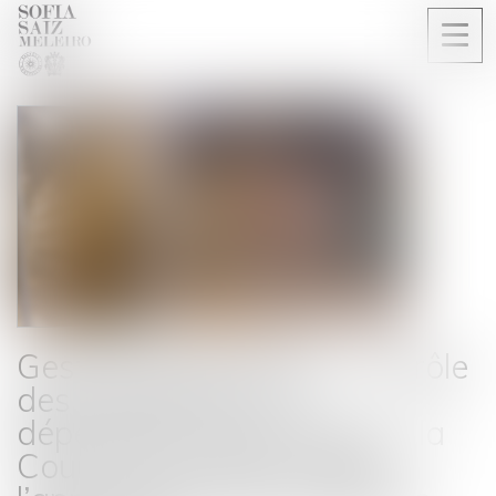
Ouvri
le
men
Gestion des pénuries, contrôle
des distributeurs et
dépendance économique : la
Cour de cassation durcit