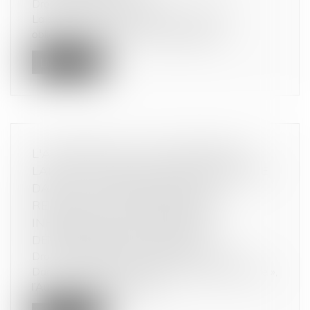
Droit de la consommation
La profession de taxi répond à certaines
obligations envers les consommateurs...
Lire la suite
L'AUTORITÉ DE LA CONCURRENCE
LANCE UNE CONSULTATION PUBLIQUE
DANS LE CADRE D’UNE ÉTUDE
RELATIVE AUX ORIENTATIONS
INFORMELLES EN MATIÈRE DE
DÉVELOPPEMENT DURABLE
Droit commercial
/
Droit de la concurrence
Dans le cadre de sa politique de « porte ouverte »,
l’Autorité encourage, dep...