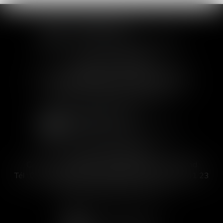
SOFIA SAIZ MELEIRO
30 rue de l'Aiguillerie - 34000 Montpellier
Tél :
04 99 63 76 19
- Fax : 04 11 93 41 23
Email :
avocat@saizmeleiro.com
SOFIA SAIZ MELEIRO
C/ José Abascal 44, 1° Derecha - 28003 Madrid
Tél :
00 33 4 99 63 76 19
- Fax : 00 33 4 11 93 41 23
Email :
abogada@saizmeleiro.com
NOUS CONTACTER