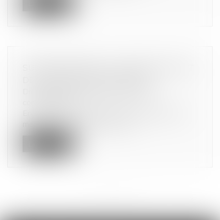
Lire la suite
SURENDETTEMENT : EXAMEN DISTINCT
DE LA BONNE FOI DES ÉPOUX
Droit de la consommation
/
Crédit à la
consommation
En matière de surendettement, le bénéfice des
mesures de traitement est réser...
Lire la suite
<<
<
1
2
3
4
5
6
7
...
>
>>