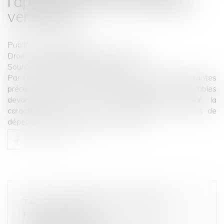
l’appréciation des pratiques
verticales !
Publié le :
04/06/2026
Droit commercial
/
Droit de la distribution
Source :
www.lemag-juridique.com
Par cet arrêt, la Cour de cassation apporte d’importantes
précisions tant sur les garanties procédurales applicables
devant l’Autorité de la concurrence que sur la
caractérisation des ententes verticales et de l’abus de
dépendance économique...
Lire la suite
TAXI : COMPRENDRE LES TARIFS
RÉGLEMENTÉS