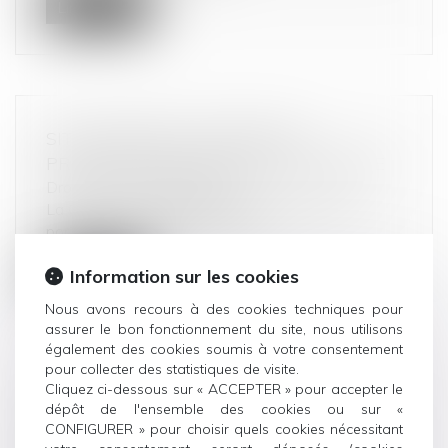
Lire la suite
SITE INTERNET SUR MESURE :
PRESTATION DE SERVICES, PAS VENTE
Droit de la consommation
La Cour de cassation rappelle qu’un contrat
portant sur la conception et la r...
Lire la suite
Information sur les cookies
Nous avons recours à des cookies techniques pour
assurer le bon fonctionnement du site, nous utilisons
également des cookies soumis à votre consentement
pour collecter des statistiques de visite.
Cliquez ci-dessous sur « ACCEPTER » pour accepter le
GESTION DES PÉNURIES, CONTRÔLE
dépôt de l'ensemble des cookies ou sur «
DES DISTRIBUTEURS ET DÉPENDANCE
CONFIGURER » pour choisir quels cookies nécessitant