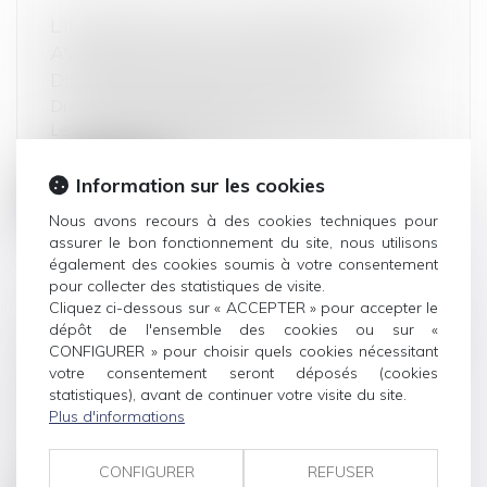
L’INTERDICTION DE L’OBTENTION D’UN
AVANTAGE SANS CONTREPARTIE OU
DISPROPORTIONNÉ EST VALIDE
Droit commercial
/
Droit de la concurrence
Le Conseil constitutionnel déclare conforme à la
Constitution l'article L 442...
Information sur les cookies
Lire la suite
Nous avons recours à des cookies techniques pour
assurer le bon fonctionnement du site, nous utilisons
également des cookies soumis à votre consentement
pour collecter des statistiques de visite.
Cliquez ci-dessous sur « ACCEPTER » pour accepter le
dépôt de l'ensemble des cookies ou sur «
ACCORD DE DISTRIBUTION, REPRISE DE
CONFIGURER » pour choisir quels cookies nécessitant
FONDS DE COMMERCE ET
votre consentement seront déposés (cookies
RESPONSABILITÉ DÉLICTUELLE
statistiques), avant de continuer votre visite du site.
Plus d'informations
Droit commercial
/
Droit de la distribution
Soumis à un formalisme relativement léger, l’acte
de cession du fonds de comm...
CONFIGURER
REFUSER