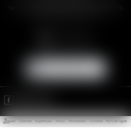
C/ José Abascal 44, 1° Derecha - 28003 Madrid
Tél :
00 33 4 99 63 76 19
- Fax : 00 33 4 11 93 41 23
Email :
abogada@saizmeleiro.com
NOUS CONTACTER
NOUS LOCALISER
Je prends RDV avec
Me Sofia SAIZ MELEIRO
Accueil
Cabinet
Expertises
Actus
Honoraires
Contact
RDV en ligne
Plan du site
Mentions légales
Articles