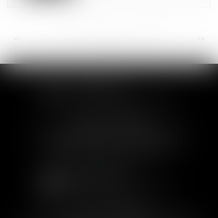
<<
<
...
47
48
49
50
51
52
53
...
>
>>
SOFIA SAIZ MELEIRO
30 rue de l'Aiguillerie - 34000 Montpellier
Tél :
04 99 63 76 19
- Fax : 04 11 93 41 23
Email :
avocat@saizmeleiro.com
SOFIA SAIZ MELEIRO