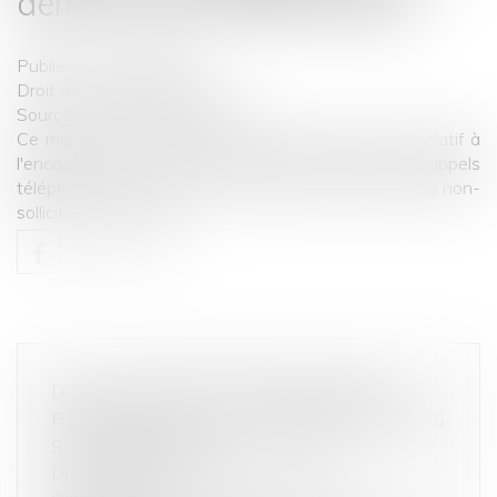
démarchage téléphonique
Publié le :
09/03/2023
Droit de la consommation
Source :
www.economie.gouv.fr
Ce mercredi 1er mars, entre en vigueur le décret relatif à
l'encadrement des jours, horaires et fréquence des appels
téléphoniques à des fins de prospection commerciale non-
sollicitée...
Lire la suite
DE L’UTILISATION DU FRANÇAIS EN
RÉPONSE À UN COMMENTAIRE SUR LES
SITES INTERNET
Droit de la consommation
/
Pratiques