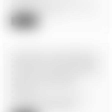
commerciales
À l’occasion de l’utilisation de sites marchands
étrangers opérant en France,...
Lire la suite
L’AUTORITÉ DE LA CONCURRENCE EST
COMPÉTENTE POUR SANCTIONNER DES
PRATIQUES ANTICONCURRENTIELLES,
EN DEHORS DE LA MISSION DE SERVICE
PUBLIC ET EN L’ABSENCE DE
PRÉROGATIVES DE PUISSANCE
PUBLIQUE
Droit commercial
/
Droit de la concurrence
L’autorité de la concurrence retient la
responsabilité de l’ordre des archite...