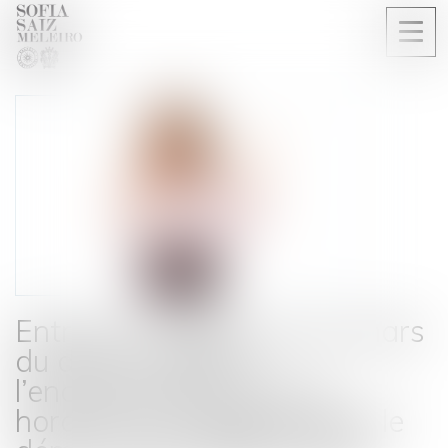
Ouvri
le
men
Entrée en vigueur au 1er mars
du décret relatif à
l’encadrement des jours,
horaires et fréquence pour le