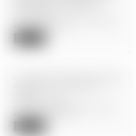
PAR LE GROUPE WONDERBOX
Droit commercial
Dans le cadre de l’instruction de cette opération
de concentration, qui n’a p...
Lire la suite
LA CHARGE DE LA PREUVE EN MATIÈRE
DE VENTE PAR DÉMARCHAGE À
DOMICILE
Droit de la consommation
Des personnes achètent un bien à la suite d’un
démarchage à domicile, qu’ils...
Lire la suite