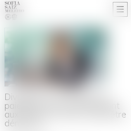
Ouvri
le
men
Divulguer les difficultés de
paiement d’un cocontractant
aux clients de celui-ci peut être
dénigrant