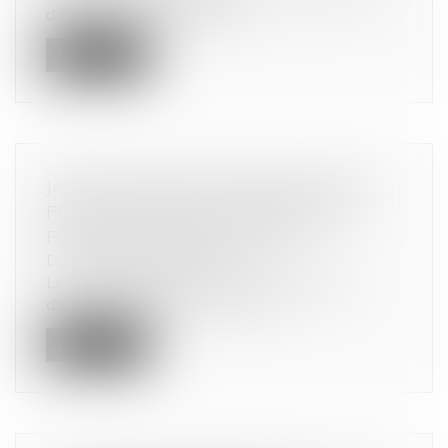
d'Enedis est sérieusement c...
Lire la suite
JAMAIS DE DROIT DE RÉTRACTATION
POUR L'ACHETEUR À DISTANCE DE
FOURNITURES SUR MESURE
Droit de la consommation
Le consommateur qui a conclu un contrat à
distance portant sur la vente d’un...
Lire la suite