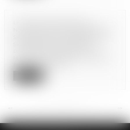
LE SECRET DES AFFAIRES, UN
NOUVEAU DROIT POUR PROTÉGER LE
SAVOIR-FAIRE ET LES INFORMATIONS
SENSIBLES DES ENTREPRISES
Droit commercial
/
Droit de la concurrence
Le savoir-faire et les informations commerciales
(sensibles ou confidentielle...
Lire la suite
<<
<
...
65
66
67
68
69
70
71
...
>
>>