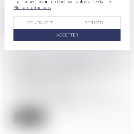
statistiques), avant de continuer votre visite du site.
Une entreprise, en relation d’affaires avec une
Plus d'informations
autre, la dénigre en divulgua...
CONFIGURER
REFUSER
Lire la suite
ACCEPTER
ANTITRUST : LA COMMISSION
EUROPÉENNE ACCENTUE LA PRESSION
SUR AMAZON ET OUVRE UNE
NOUVELLE ENQUÊTE
Droit commercial
/
Droit de la concurrence
La Commission européenne poursuit son enquête
sur l'utilisation des données n...
Lire la suite