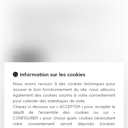
LE VENDEUR PROFESSIONNEL N'EST
PAS TENU D'INFORMER
L'ACHETEUR SUR DES POINTS QU'IL
CONNAÎT DÉJÀ
Droit de la consommation
Le vendeur-installateur professionnel d'une
ventilation mécanique n'est pas t...
Lire la suite
Information sur les cookies
Nous avons recours à des cookies techniques pour
assurer le bon fonctionnement du site, nous utilisons
également des cookies soumis à votre consentement
DIVULGUER LES DIFFICULTÉS DE
pour collecter des statistiques de visite.
PAIEMENT D’UN COCONTRACTANT AUX
Cliquez ci-dessous sur « ACCEPTER » pour accepter le
CLIENTS DE CELUI-CI PEUT ÊTRE
dépôt de l'ensemble des cookies ou sur «
CONFIGURER » pour choisir quels cookies nécessitant
DÉNIGRANT
votre consentement seront déposés (cookies
Droit commercial
/
Droit de la concurrence