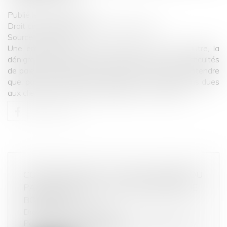
Publié le :
26/11/2020
Droit commercial
/
Droit de la concurrence
Source :
www.efl.fr
Une entreprise, en relation d’affaires avec une autre, la
dénigre en divulguant aux clients de celle-ci les difficultés
de paiement rencontrées avec elle et en laissant entendre
que, par la faute de cette entreprise, les prestations dues
aux clients ne seront pas exécutées...
Lire la suite
COMPTEUR LINKY : CE QUE CHANGE (OU
PAS) L'ARRÊT DE LA COUR D'APPEL DE
BORDEAUX
Droit de la consommation
Pour la première fois en appel, le compteur Linky