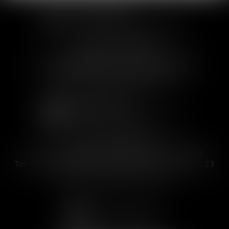
SOFIA SAIZ MELEIRO
30 rue de l'Aiguillerie - 34000 Montpellier
Tél :
04 99 63 76 19
- Fax : 04 11 93 41 23
Email :
avocat@saizmeleiro.com
SOFIA SAIZ MELEIRO
C/ José Abascal 44, 1° Derecha - 28003 Madrid
Tél :
00 33 4 99 63 76 19
- Fax : 00 33 4 11 93 41 23
Email :
abogada@saizmeleiro.com
NOUS CONTACTER