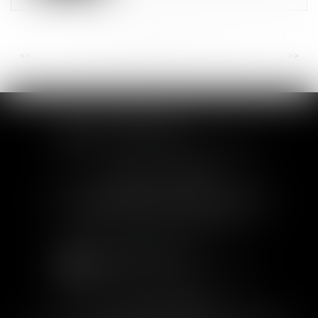
<<
<
...
37
38
39
40
41
42
43
...
>
>>
SOFIA SAIZ MELEIRO
30 rue de l'Aiguillerie - 34000 Montpellier
Tél :
04 99 63 76 19
- Fax : 04 11 93 41 23
Email :
avocat@saizmeleiro.com
SOFIA SAIZ MELEIRO