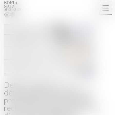
Ouvri
le
men
Dette douanière : la
détermination du délai de
prescription dépend de la
recherche de la commission