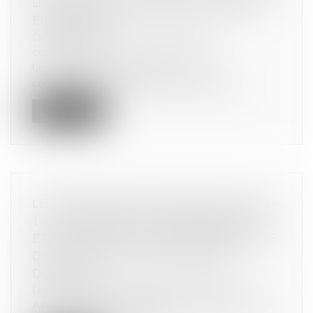
DE CERTAINS MAGASINS DE MEUBLES
ÉPHÉMÈRES
Droit de la consommation
/
Pratiques
commerciales
Les services de l’État appellent les
consommateurs à faire preuve de vigilanc...
Lire la suite
LE NON-RESPECT DES ARTICLES L. 561-
1 ET SUIVANTS DU CODE MONÉTAIRE
ET FINANCIER PEUT ÊTRE CONSTITUTIF
D’UNE FAUTE DE CONCURRENCE
DÉLOYALE
Droit commercial
/
Droit de la concurrence
Afin de lutter contre le blanchiment des capitaux