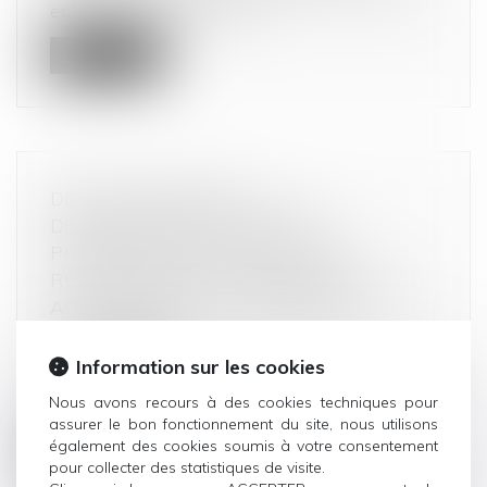
et le financement du terror...
Lire la suite
DETTE DOUANIÈRE : LA
DÉTERMINATION DU DÉLAI DE
PRESCRIPTION DÉPEND DE LA
RECHERCHE DE LA COMMISSION D’UN
ACTE PASSIBLE DE POURSUITES
JUDICIAIRES
Droit commercial
Information sur les cookies
Dans un arrêt du 20 septembre 2023, la Cour de
Nous avons recours à des cookies techniques pour
cassation précise que pour dét...
assurer le bon fonctionnement du site, nous utilisons
également des cookies soumis à votre consentement
Lire la suite
pour collecter des statistiques de visite.