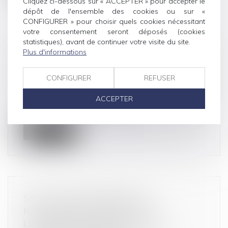
Cliquez ci-dessous sur « ACCEPTER » pour accepter le
dépôt de l'ensemble des cookies ou sur «
CONFIGURER » pour choisir quels cookies nécessitant
votre consentement seront déposés (cookies
statistiques), avant de continuer votre visite du site.
PROCÉDURE DE SURENDETTEMENT :
Plus d'informations
INCOMPATIBILITÉ AVEC LA DÉCHÉANCE
DU TERME DU PRÊT
CONFIGURER
REFUSER
Droit de la consommation
ACCEPTER
Lors d’une procédure de surendettement durant
laquelle une ordonnance a rendu...
Lire la suite
SAUF CLAUSE EXPRESSE, LE
RAVALEMENT PRESCRIT PAR
L'ADMINISTRATION PÈSE SUR LE