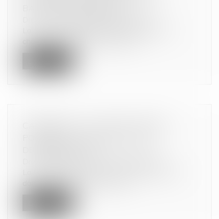
BAILLEUR COMMERCIAL
Droit commercial
/
Baux commerciaux
La clause du bail mettant le ravalement à la
charge du locataire commercial n...
Lire la suite
CARBURANT : LA VENTE À PERTE
POSSIBLE À COMPTER DU 1ER
DÉCEMBRE 2023
Droit commercial
/
Droit de la distribution
La Première ministre a annoncé ce week-end
dans le journal Le Parisien, l’aut...
Lire la suite