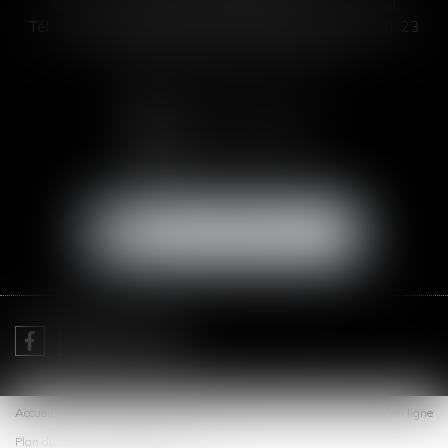
C/ José Abascal 44, 1° Derecha - 28003 Madrid
Tél :
00 33 4 99 63 76 19
- Fax : 00 33 4 11 93 41 23
Email :
abogada@saizmeleiro.com
NOUS CONTACTER
NOUS LOCALISER
Je prends RDV avec
Me Sofia SAIZ MELEIRO
Accueil
Cabinet
Expertises
Actus
Honoraires
Contact
RDV en ligne
Plan du site
Mentions légales
Articles