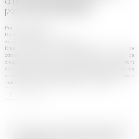
d’un acte passible de
poursuites judiciaires
Publié le :
06/10/2023
Droit commercial
Source :
www.lemag-juridique.com
Dans un arrêt du 20 septembre 2023, la Cour de
cassation précise que pour déterminer le délai de
prescription applicable pour la dette douanière, il convient
de rechercher si un acte passible de poursuites judiciaires
a été commis, peu important qu’aucune poursuite pénale
n’ait été engagée contre le débiteur…
Lire la suite
ATTENTION AUX PRATIQUES ABUSIVES