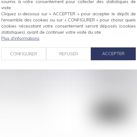
soumis à votre consentement pour collecter des statistiques de
es
visite.
Lire la suite
Cliquez ci-dessous sur « ACCEPTER » pour accepter le dépôt de
l'ensemble des cookies ou sur « CONFIGURER » pour choisir quels
cookies nécessitant votre consentement seront déposés (cookies
statistiques), avant de continuer votre visite du site.
Plus d'informations
ACCEPTER
CONFIGURER
REFUSER
N ÉTABLIE NE
PRATIQUE REST
PORTÉE D’UNE
COMPÉTENCE
Droit commercial
/
commerciale établie
Une demande subsid
restrictive de concur
Lire la suite