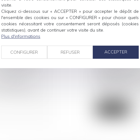
visite.
Lire la suite
Cliquez ci-dessous sur « ACCEPTER » pour accepter le dépôt de
l'ensemble des cookies ou sur « CONFIGURER » pour choisir quels
cookies nécessitant votre consentement seront déposés (cookies
statistiques), avant de continuer votre visite du site.
Plus d'informations
ACCEPTER
CONFIGURER
REFUSER
SOMMATION :
CONTREFAÇON 
ES MENTIONS
COUR DE CASS
DES MARQUES 
nsommation
Droit commercial
/
n, la publicité est
a contrefaçon corre
l’utilisation part...
Lire la suite