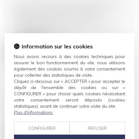
PROTECTION DES CONSOMMATEURS DE
CRÉDIT : MENTIONS DE L’ENCADRÉ
Droit de la consommation
/
Crédit à la
consommation
À la suite de la défaillance de deux emprunteurs,
la banque prononce la déché...
Information sur les cookies
Lire la suite
Nous avons recours à des cookies techniques pour
assurer le bon fonctionnement du site, nous utilisons
également des cookies soumis à votre consentement
pour collecter des statistiques de visite.
Cliquez ci-dessous sur « ACCEPTER » pour accepter le
dépôt de l'ensemble des cookies ou sur «
LA COMMISSION INFLIGE UNE AMENDE
CONFIGURER » pour choisir quels cookies nécessitant
votre consentement seront déposés (cookies
À APPLE
statistiques), avant de continuer votre visite du site.
Droit commercial
/
Droit de la concurrence
Plus d'informations
La Commission européenne a infligé à Apple une
amende de plus de 1,8 milliard...
CONFIGURER
REFUSER
Lire la suite