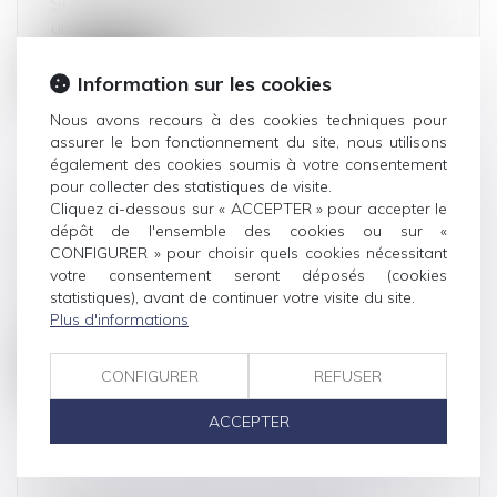
Si le recours au client mystère afin de démontrer
un acte de concurrence délo...
Lire la suite
Information sur les cookies
Nous avons recours à des cookies techniques pour
assurer le bon fonctionnement du site, nous utilisons
également des cookies soumis à votre consentement
pour collecter des statistiques de visite.
Cliquez ci-dessous sur « ACCEPTER » pour accepter le
LA GARANTIE LÉGALE DE CONFORMITÉ
dépôt de l'ensemble des cookies ou sur «
EST ÉTENDUE AU NUMÉRIQUE !
CONFIGURER » pour choisir quels cookies nécessitant
Droit de la consommation
votre consentement seront déposés (cookies
À compter du 1er janvier 2022, la garantie légale
statistiques), avant de continuer votre visite du site.
Plus d'informations
de conformité que les comme...
Lire la suite
CONFIGURER
REFUSER
ACCEPTER