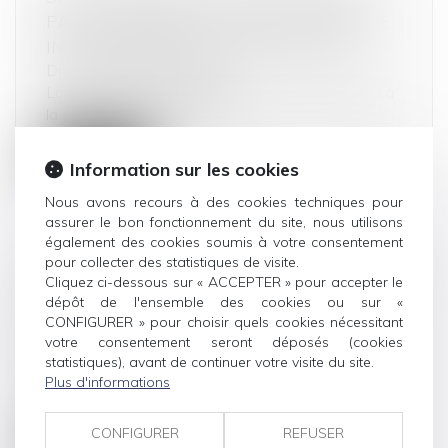
PAR LE PRÊTEUR, LA PRIME DOIT ÊTRE
INCLUSE DANS LE CALCUL DU TEG
Droit de la consommation
Lorsque le prêteur subordonne l’octroi d’un prêt à
la souscription d’une assu...
Lire la suite
Information sur les cookies
Nous avons recours à des cookies techniques pour
assurer le bon fonctionnement du site, nous utilisons
également des cookies soumis à votre consentement
pour collecter des statistiques de visite.
Cliquez ci-dessous sur « ACCEPTER » pour accepter le
LE CABINET SOFIA SAIZ MELEIRO VOUS
dépôt de l'ensemble des cookies ou sur «
PROPOSE LA PRISE DE RENDEZ-VOUS
CONFIGURER » pour choisir quels cookies nécessitant
EN LIGNE VIA MEET LAW
votre consentement seront déposés (cookies
Droit commercial
statistiques), avant de continuer votre visite du site.
Prenez RDV directement sur notre site
Plus d'informations
: www.avocat-saiz-meleiro.fr/rdv-en-lig...
CONFIGURER
REFUSER
Lire la suite