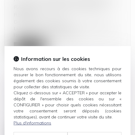
RAISON DU COVID19 : RAPPEL DES
RÈGLES
Droit de la consommation
Lundi 30 mars, le Défenseur des droits a attiré
l’attention du gouvernement e...
Lire la suite
Information sur les cookies
Nous avons recours à des cookies techniques pour
assurer le bon fonctionnement du site, nous utilisons
également des cookies soumis à votre consentement
RAPPORT DE LA COUR DES COMPTES
pour collecter des statistiques de visite.
Cliquez ci-dessous sur « ACCEPTER » pour accepter le
DANS LA LUTTE CONTRE LES
dépôt de l'ensemble des cookies ou sur «
CONTREFAÇONS
CONFIGURER » pour choisir quels cookies nécessitant
Droit commercial
/
Droit de la concurrence
votre consentement seront déposés (cookies
Les produits de contrefaçon alimentent un
statistiques), avant de continuer votre visite du site.
commerce en forte croissance, porte...
Plus d'informations
Lire la suite