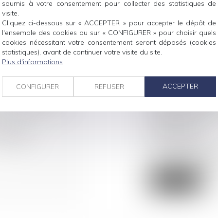
soumis à votre consentement pour collecter des statistiques de
commission des a...
visite.
Cliquez ci-dessous sur « ACCEPTER » pour accepter le dépôt de
Lire la suite
l'ensemble des cookies ou sur « CONFIGURER » pour choisir quels
cookies nécessitant votre consentement seront déposés (cookies
statistiques), avant de continuer votre visite du site.
Plus d'informations
ACCEPTER
CONFIGURER
REFUSER
 SUR LES
ABUS DE POSI
US DE 100 000
DANS LE DOMAI
2,95 MILLIARD
merciales
JURIDIQUE
depuis le
Droit commercial
Le 5 septembre 202
Google une amende 
Lire la suite