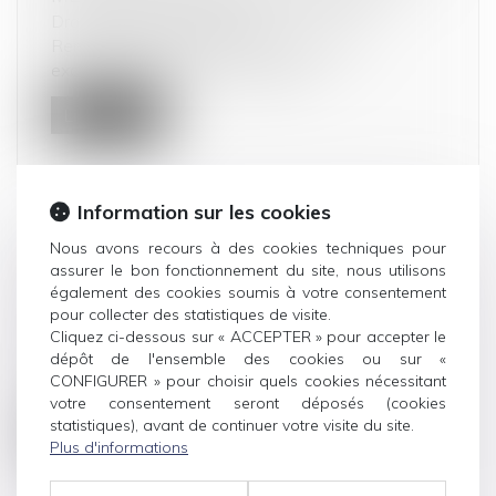
Droit de la consommation
Remise carburant, bouclier tarifaire, aide
exceptionnelle, etc. Après plusieu...
Lire la suite
Information sur les cookies
Nous avons recours à des cookies techniques pour
VOYAGE EN EUROPE : QUELLE
assurer le bon fonctionnement du site, nous utilisons
QUANTITÉ DE TABAC ET D'ALCOOL EST-
également des cookies soumis à votre consentement
IL POSSIBLE DE RAPPORTER ?
pour collecter des statistiques de visite.
Cliquez ci-dessous sur « ACCEPTER » pour accepter le
Droit de la consommation
dépôt de l'ensemble des cookies ou sur «
Vous partez bientôt en Italie et vous souhaitez
CONFIGURER » pour choisir quels cookies nécessitant
revenir en France avec quelqu...
votre consentement seront déposés (cookies
statistiques), avant de continuer votre visite du site.
Lire la suite
Plus d'informations