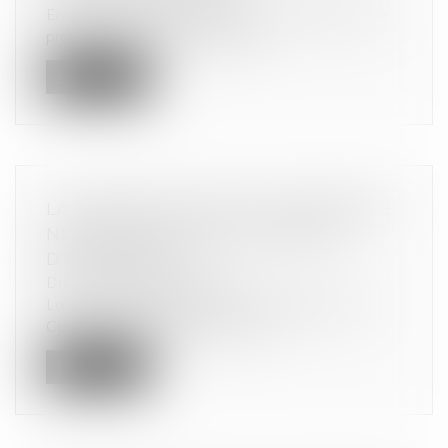
En cas de loterie commerciale constitutive d’une
pratique commerciale trompeu...
Lire la suite
LA GARANTIE LÉGALE DE CONFORMITÉ
NE S’APPLIQUE PAS AU CONTRAT
D’ENTREPRISE
Droit de la consommation
La garantie légale de conformité prévue par le
Code de la consommation ne s’a...
Lire la suite