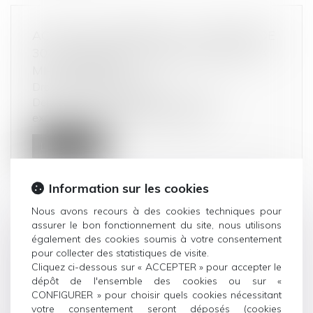
ACHAT DE CARBURANT : LA REMISE DE
30 CENTIMES PROLONGÉE JUSQU’À LA
MI-NOVEMBRE
Droit de la consommation
Depuis le 1er septembre dernier, l’aide
exceptionnelle accordée par l’État lo...
Lire la suite
Information sur les cookies
Nous avons recours à des cookies techniques pour
assurer le bon fonctionnement du site, nous utilisons
FRAUDE AU CPF : UN ORGANISME
également des cookies soumis à votre consentement
pour collecter des statistiques de visite.
CONDAMNÉ À VERSER 3,06 MILLIONS
Cliquez ci-dessous sur « ACCEPTER » pour accepter le
D’EUROS À LA CAISSE DES DÉPÔTS ET
dépôt de l'ensemble des cookies ou sur «
CONSIGNATIONS
CONFIGURER » pour choisir quels cookies nécessitant
Droit de la consommation
votre consentement seront déposés (cookies