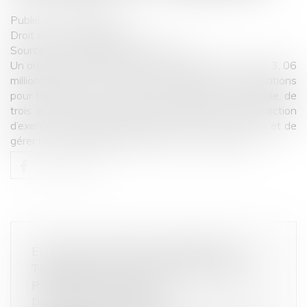
Publié le :
21/10/2022
Droit de la consommation
Source :
www.editions-legislatives.fr
Un organisme de formation a été condamné à verser 3, 06
millions d’euros à la Caisse des dépôts et consignations
pour fraude au CPF. Au pénal, la dirigeante écope, elle, de
trois ans d’emprisonnement avec sursis avec interdiction
d’exercer une activité de formation pendant cinq ans et de
gérer une entreprise pendant 10 ans...
Lire la suite
EN CAS DE LOTERIE COMMERCIALE
TROMPEUSE SUR LE GAIN PROMIS, LE
PRÉJUDICE EST MORAL
Droit de la consommation