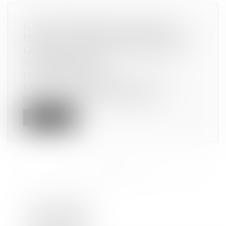
LOI DE PROTECTION DU POUVOIR
D'ACHAT : MESURES POUR FACILITER
LA RÉSILIATION DES CONTRATS DE
CONSOMMATION
Droit de la consommation
La loi portant mesures d'urgence pour la
protection du pouvoir d'achat compor...
Lire la suite
<<
<
...
2
3
4
5
6
7
8
...
>
>>
Droit de la famille
Droit commercial