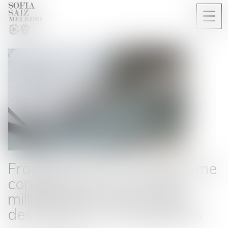
Ouvri
le
men
Fraude au CPF : un organisme
condamné à verser 3,06
millions d’euros à la Caisse
des dépôts et consignations