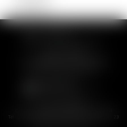
Droit du travail
Dommage corporel
Droit immobilier
SOFIA SAIZ MELEIRO
30 rue de l'Aiguillerie - 34000 Montpellier
Tél :
04 99 63 76 19
- Fax : 04 11 93 41 23
Email :
avocat@saizmeleiro.com
SOFIA SAIZ MELEIRO
C/ José Abascal 44, 1° Derecha - 28003 Madrid
Tél :
00 33 4 99 63 76 19
- Fax : 00 33 4 11 93 41 23
Email :
abogada@saizmeleiro.com