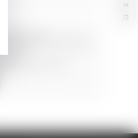
EMENT : UN NON-
 N’EST PAS TENU DE PAYER DES
UR RETARD
mation
t pour objet l’aide à l’insertion
ai...