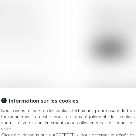
OPÉENNE EN
COVID-19 : FO
DE VOLS
Droit de la consom
eil sont parvenus
La propagation du v
contraint certai...
Lire la suite
UI ANNULE UNE
REFUS DU PAI
COVID19 : RAP
Information sur les cookies
Droit de la consom
t valoir que
Nous avons recours à des cookies techniques pour assurer le bon
Lundi 30 mars, le Dé
fonctionnement du site, nous utilisons également des cookies
gouvernement e...
soumis à votre consentement pour collecter des statistiques de
visite.
Lire la suite
Cliquez ci-dessous sur « ACCEPTER » pour accepter le dépôt de