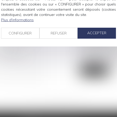
l'ensemble des cookies ou sur « CONFIGURER » pour choisir quels
cookies nécessitant votre consentement seront déposés (cookies
statistiques), avant de continuer votre visite du site.
Plus d'informations
YAGEURS POUR
RETARD DE PAI
ACCEPTER
CONFIGURER
REFUSER
EUT-ELLE ÊTRE
PROFESSIONNEL
PÉNALITÉS PO
Droit de la consom
s défaillances
Une association ayan
professionnelle locat
Lire la suite
<<
<
...
11
12
13
14
15
16
17
...
>
>>