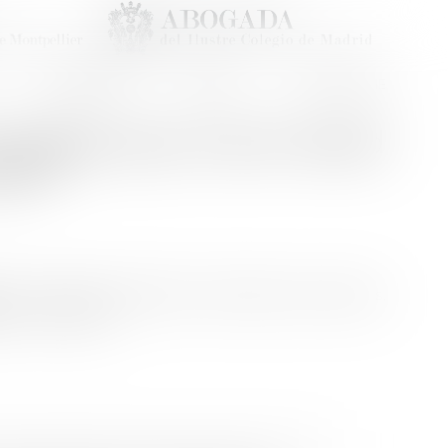
HONORAIRES
CONTACT
RDV EN LIGNE
oyageurs pour vols en retard
lue ?
ces techniques inhérentes à l'entretien des aréonefs,
es...
Lire la suite