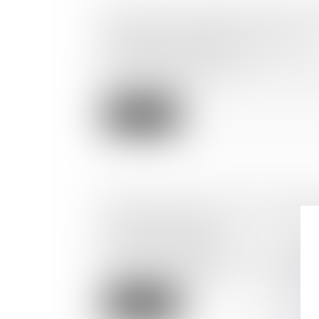
VERS UNE HARMONISATION EUR
MATIÈRE D'ACTION COLLECTIVE
Droit de la consommation
Les négociateurs du Parlement et du Cons
lundi soir à un acc...
Lire la suite
JUSQU'OÙ DOIT ALLER LE JUGE Q
CLAUSE ABUSIVE ?
Droit de la consommation
Un juge devant lequel un consommateur fai
certaines clauses contr...
Lire la suite