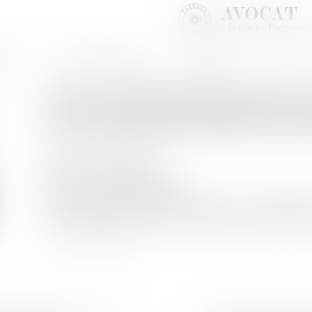
INET
SOFIA SAIZ MELEIRO
EXPERTISES
ACTUS
CJUE : l'indemnisation des v
ou annulés peut-elle être exc
Publié le :
03/04/2020
Droit de la consommation
Source :
www.juridiconline.com
L'indemnisation ne peut être exclue par des défaillan
qui ne constituent pas des circonstances extraordinair