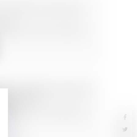
RCE MAJEURE ET ANNULATIONS
mation
irus Covid-19, sur tous les continents, a
EMENT EN ESPÈCES EN RAISON DU
PEL DES RÈGLES
mation
fenseur des droits a attiré l’attention du