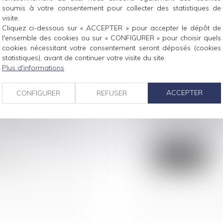
enforcement en mati
soumis à votre consentement pour collecter des statistiques de
visite.
Lire la suite
Cliquez ci-dessous sur « ACCEPTER » pour accepter le dépôt de
l'ensemble des cookies ou sur « CONFIGURER » pour choisir quels
cookies nécessitant votre consentement seront déposés (cookies
statistiques), avant de continuer votre visite du site.
Plus d'informations
ION ET LES
QUID DE LA C
ACCEPTER
CONFIGURER
REFUSER
DE LA
DROIT COMMER
TY EN
Droit commercial
/
Bien connue en droi
GEMENTS PRIS
est également t...
Lire la suite
ité de la