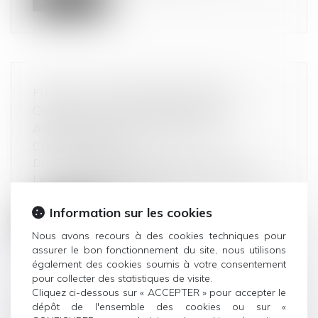
FIN DE LA DOUBLE PEINE POUR
OBSTACLE AUX FONCTIONS DES
AGENTS DE L’AUTORITÉ DE LA
CONCURRENCE
Droit commercial
/
Droit de la concurrence
Le Conseil constitutionnel déclare contraire à la
Constitution la coexistence...
Information sur les cookies
Lire la suite
Nous avons recours à des cookies techniques pour
assurer le bon fonctionnement du site, nous utilisons
également des cookies soumis à votre consentement
pour collecter des statistiques de visite.
Cliquez ci-dessous sur « ACCEPTER » pour accepter le
dépôt de l'ensemble des cookies ou sur «
PROHIBITION LÉGALE D’EXERCER LE