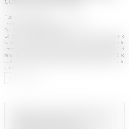
commerciale établie
Publié le :
13/05/2021
Droit commercial
/
Droit de la concurrence
Source :
www.dalloz-actualite.fr
La prohibition légale d’exercer le commerce applicable à
l’activité d’un cabinet de chirurgiens-dentistes chasse le
caractère commercial du lien qui l’unit à son fournisseur et
rend en conséquence inapplicable le dispositif relatif à la
rupture brutale d’une relation commerciale établie...
Lire la
suite
PRATIQUE ANTICONCURRENTIELLE ET
PERSONNE PUBLIQUE : LA
CONDAMNATION SOLIDAIRE DE TOUS