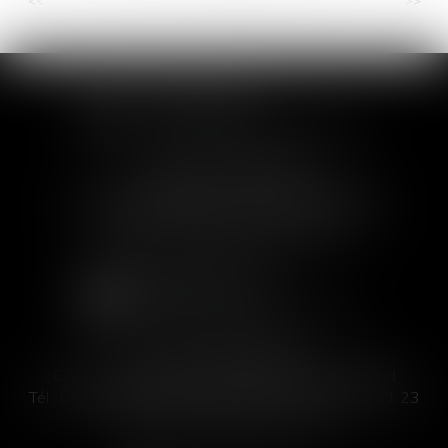
<<
<
...
15
16
17
18
19
20
21
...
>
>>
SOFIA SAIZ MELEIRO
30 rue de l'Aiguillerie - 34000 Montpellier
Tél :
04 99 63 76 19
- Fax : 04 11 93 41 23
Email :
avocat@saizmeleiro.com
SOFIA SAIZ MELEIRO
C/ José Abascal 44, 1° Derecha - 28003 Madrid
Tél :
00 33 4 99 63 76 19
- Fax : 00 33 4 11 93 41 23
Email :
abogada@saizmeleiro.com