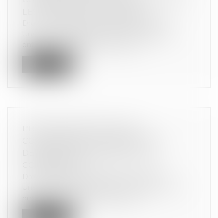
LES ACTEURS EST POSSIBLE
Droit commercial
/
Droit de la concurrence
Une personne publique victime de pratiques
anticoncurrentielles peut mettre e...
Lire la suite
PRATIQUE RESTRICTIVE DE
CONCURRENCE : PORTÉE D’UNE
DEMANDE SUBSIDIAIRE SUR LA
COMPÉTENCE
Droit commercial
/
Droit de la concurrence
Une demande subsidiairement fondée sur une
pratique restrictive de concurrenc...
Lire la suite