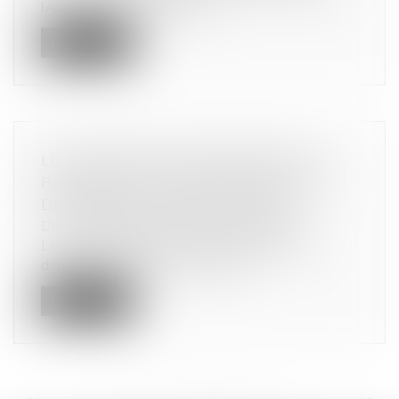
l’Autorité de la concurrence,...
Lire la suite
LES GALERIES D'ART DÉPOSENT UN
RECOURS AU CONSEIL D'ETAT POUR
DISTORSION DE CONCURRENCE
Droit commercial
/
Droit de la concurrence
Le Comité professionnel des galeries d'art a
déposé jeudi un recours en référ...
Lire la suite