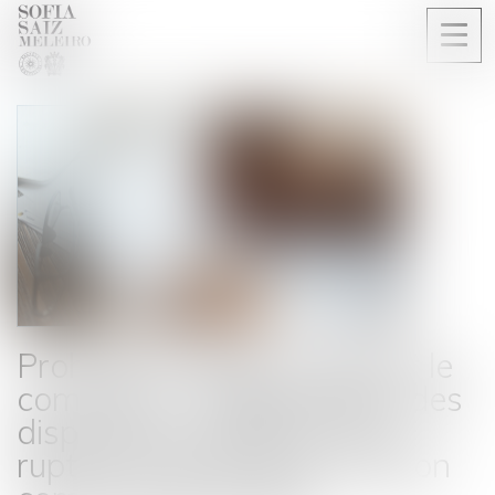
Ouvri
le
men
Prohibition légale d’exercer le
commerce : inapplicabilité des
dispositions relatives à la
rupture brutale d’une relation