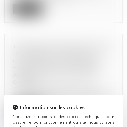
Lire la suite
TRANSPORT AÉRIEN INTER-ÎLES DANS
LES CARAÏBES : L’AUTORITÉ DE LA
CONCURRENCE SANCTIONNE UNE
ENTENTE ENTRE LES COMPAGNIES
AÉRIENNES AIR ANTILLES ET AIR
CARAÏBES
Droit commercial
/
Droit de la concurrence
À la suite d’une instruction ouverte à l’initiative du
rapporteur général et...
Information sur les cookies
Lire la suite
Nous avons recours à des cookies techniques pour
assurer le bon fonctionnement du site, nous utilisons