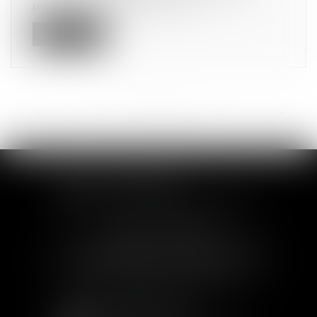
prononce une sanction de 470 m...
Lire la suite
<<
<
...
2
3
4
5
6
7
8
...
>
>>
SOFIA SAIZ MELEIRO
30 rue de l'Aiguillerie - 34000 Montpellier
Tél :
04 99 63 76 19
- Fax : 04 11 93 41 23
Email :
avocat@saizmeleiro.com