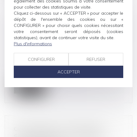
également des cookies soumis à votre consentement
pour collecter des statistiques de visite.
Cliquez ci-dessous sur « ACCEPTER » pour accepter le
dépôt de l'ensemble des cookies ou sur «
SECTEUR DES SOLUTIONS DE PAIEMENT
CONFIGURER » pour choisir quels cookies nécessitant
votre consentement seront déposés (cookies
DU STATIONNEMENT EN FRANCE :
statistiques), avant de continuer votre visite du site.
L’AUTORITÉ AUTORISE LE RACHAT PAR
Plus d'informations
LE GROUPE EASYPARK DU GROUPE
FLOWBIRD
CONFIGURER
REFUSER
Droit commercial
/
Droit de la concurrence
Le 30 septembre 2024, la société EasyPark
ACCEPTER
Group a notifié à l’Autorité de la...
Lire la suite
CONCURRENCE: TROIS BANQUES
SANCTIONNÉES AU LUXEMBOURG