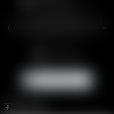
SOFIA SAIZ MELEIRO
C/ José Abascal 44, 1° Derecha - 28003 Madrid
Tél :
00 33 4 99 63 76 19
- Fax : 00 33 4 11 93 41 23
Email :
abogada@saizmeleiro.com
NOUS CONTACTER
NOUS LOCALISER
Je prends RDV avec
Me Sofia SAIZ MELEIRO