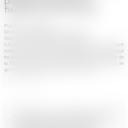
pratiques verticales de
fixation du prix de vente
Publié le :
27/12/2024
Droit commercial
/
Droit de la concurrence
Source :
www.autoritedelaconcurrence.fr
L’Autorité de la concurrence sanctionne, pour un montant
total de 611 millions d’euros, douze ententes verticales sur
les prix entre fabricants et distributeurs dans le secteur de
la fabrication et de la commercialisation des produits de
gros et de petit électroménager...
Lire la suite
APPRÉCIATION SOUVERAINE DES JUGES
DU FOND SUR LES SANCTIONS EN