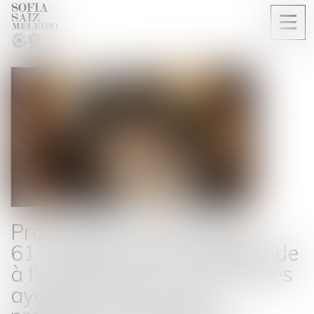
Ouvri
le
men
Produits électroménagers :
611 millions d’euros d'amende
à l’encontre de 12 entreprises
ayant pris part à des