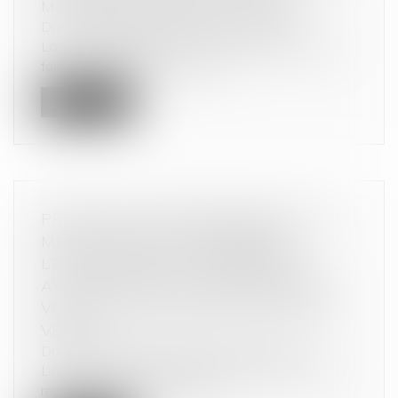
MATIÈRE D’ENTENTES ILLICITES
Droit commercial
/
Droit de la concurrence
La Cour de cassation a eu à se prononcer sur la
fameuse affaire du « cartel d...
Lire la suite
PRODUITS ÉLECTROMÉNAGERS : 611
MILLIONS D’EUROS D'AMENDE À
L’ENCONTRE DE 12 ENTREPRISES
AYANT PRIS PART À DES PRATIQUES
VERTICALES DE FIXATION DU PRIX DE
VENTE
Droit commercial
/
Droit de la concurrence
L’Autorité de la concurrence sanctionne, pour un
montant total de 611 million...