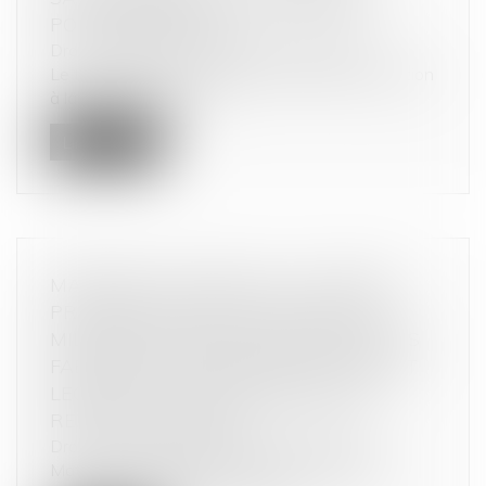
POUR INFRACTION
Droit commercial
/
Droit de la concurrence
Le tribunal de l’UE a confirmé, mercredi, l’infraction
à la libre concurrence...
Lire la suite
MATÉRIEL ÉLECTRIQUE : L’AUTORITÉ
PRONONCE UNE SANCTION DE 470
MILLIONS D’EUROS À L’ENCONTRE DES
FABRICANTS SCHNEIDER ELECTRIC ET
LEGRAND ET DES DISTRIBUTEURS
REXEL ET SONEPAR
Droit commercial
/
Droit de la concurrence
Matériel électrique basse tension : l’Autorité