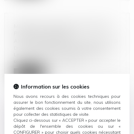
MICROSOFT VISÉ PAR UNE ENQUÊTE
POUR DES PRATIQUES
ANTICONCURRENTIELLES LIÉES À BING
Droit commercial
/
Droit de la concurrence
Le géant américain est suspecté d’entraver la
concurrence sur le marché des m...
Lire la suite
Information sur les cookies
Nous avons recours à des cookies techniques pour
assurer le bon fonctionnement du site, nous utilisons
également des cookies soumis à votre consentement
SECRET DES AFFAIRES ET DROIT À LA
pour collecter des statistiques de visite.
PREUVE : NOUVELLE LIMITE POSÉE PAR
Cliquez ci-dessous sur « ACCEPTER » pour accepter le
dépôt de l'ensemble des cookies ou sur «
LA COUR DE CASSATION !
CONFIGURER » pour choisir quels cookies nécessitant