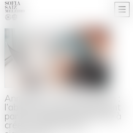
Ouvri
le
men
Annulation d’une exposition :
l’absence de remboursement
par le prestataire suffit-elle à
créer un déséquilibre