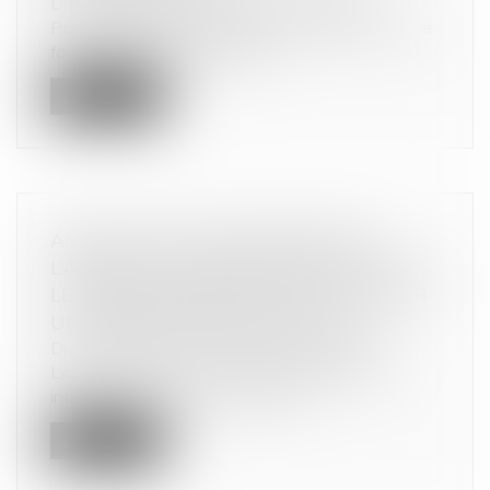
Droit commercial
/
Droit de la concurrence
Par définition, le parasitisme économique est une
forme de déloyauté consista...
Lire la suite
ANNULATION D’UNE EXPOSITION :
L’ABSENCE DE REMBOURSEMENT PAR
LE PRESTATAIRE SUFFIT-ELLE À CRÉER
UN DÉSÉQUILIBRE SIGNIFICATIF ?
Droit commercial
/
Droit de la concurrence
L’article L.442-1, I, 2° du Code de commerce
interdit à un partenaire commerc...
Lire la suite