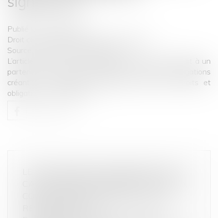
significatif ?
Publié le :
14/03/2025
Droit commercial
/
Droit de la concurrence
Source :
www.lemag-juridique.com
L’article L.442-1, I, 2° du Code de commerce interdit à un
partenaire commercial d’imposer à l’autre des obligations
créant un déséquilibre significatif entre leurs droits et
obligations...
Lire la suite
LE PARASITISME ÉCONOMIQUE EST-IL
CARACTÉRISÉ EN PRÉSENCE DE DEUX
COLLECTIONS DE BIJOUX DE LUXE
RESSEMBLANTS ?