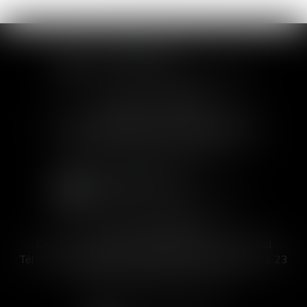
SOFIA SAIZ MELEIRO
30 rue de l'Aiguillerie - 34000 Montpellier
Tél :
04 99 63 76 19
- Fax : 04 11 93 41 23
Email :
avocat@saizmeleiro.com
SOFIA SAIZ MELEIRO
C/ José Abascal 44, 1° Derecha - 28003 Madrid
Tél :
00 33 4 99 63 76 19
- Fax : 00 33 4 11 93 41 23
Email :
abogada@saizmeleiro.com