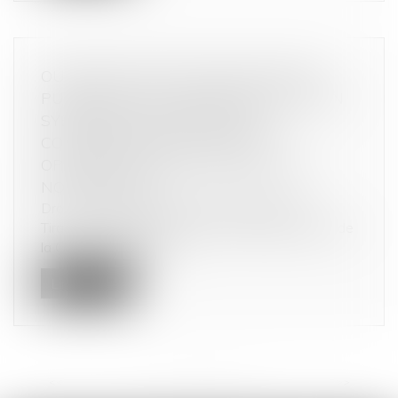
OUVERTURE D'UNE CONSULTATION
PUBLIQUE SUR L'INTRODUCTION D'UN
SYSTÈME DE CONTRÔLE DES
CONCENTRATIONS POUR LES
OPÉRATIONS SOUS LES SEUILS DE
NOTIFICATION
Droit commercial
/
Droit de la concurrence
Tirant les conséquences de l’arrêt Illumina/Grail de
la Cour de justice de l’...
Lire la suite
<<
<
1
2
3
4
5
6
7
...
>
>>