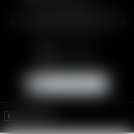
SOFIA SAIZ MELEIRO
C/ José Abascal 44, 1° Derecha - 28003 Madrid
Tél :
00 33 4 99 63 76 19
- Fax : 00 33 4 11 93 41 23
Email :
abogada@saizmeleiro.com
NOUS CONTACTER
NOUS LOCALISER
Je prends RDV avec
Me Sofia SAIZ MELEIRO