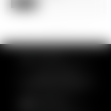
Lire la suite
<<
<
1
2
3
4
5
>
>>
SOFIA SAIZ MELEIRO
30 rue de l'Aiguillerie - 34000 Montpellier
Tél :
04 99 63 76 19
- Fax : 04 11 93 41 23
Email :
avocat@saizmeleiro.com