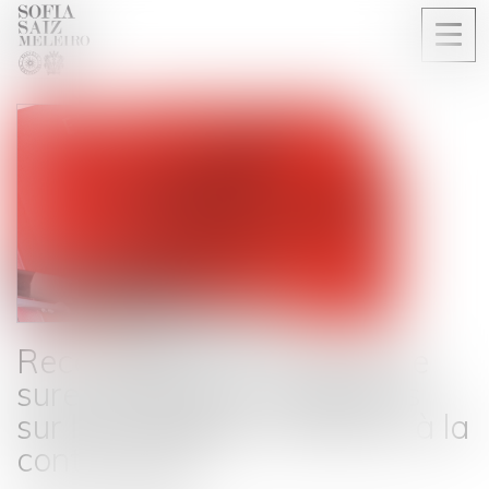
Ouvri
le
men
Recevabilité d’un dossier de
surendettement : précisions
sur les conditions relatives à la
contestation