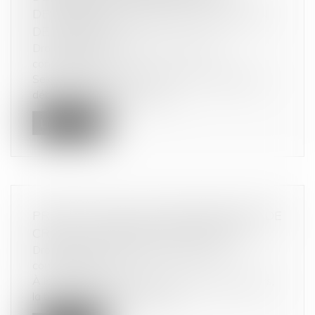
DESTINÉES À ASSURER LA SITUATION
DE L’ENDETTÉ
Droit de la consommation
/
Crédit à la
consommation
Selon l’article 2285 du Code civil, « les biens du
débiteur sont le gage comm...
Lire la suite
PROTECTION DES CONSOMMATEURS DE
CRÉDIT : MENTIONS DE L’ENCADRÉ
Droit de la consommation
/
Crédit à la
consommation
À la suite de la défaillance de deux emprunteurs,
la banque prononce la déché...