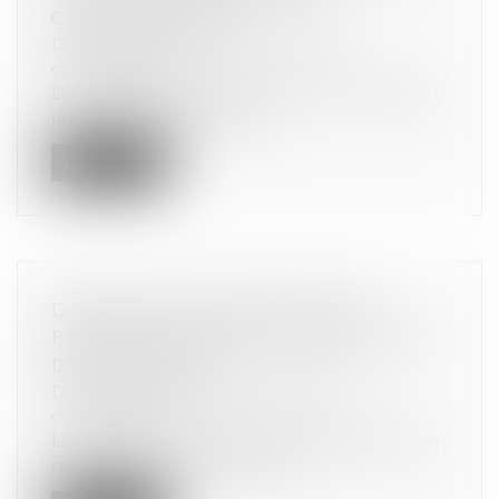
CONTRADICTOIRE
Droit de la consommation
/
Crédit à la
consommation
Dans l’affaire portée devant la Cour de cassation,
un couple avait déposé une...
Lire la suite
DOSSIER DE SURENDETTEMENT :
PRÉCISIONS SUR L’ACTION EN RELEVÉ
DE FORCLUSION
Droit de la consommation
/
Crédit à la
consommation
Lors du dépôt d’un dossier de surendettement, la
commission de surendettement...