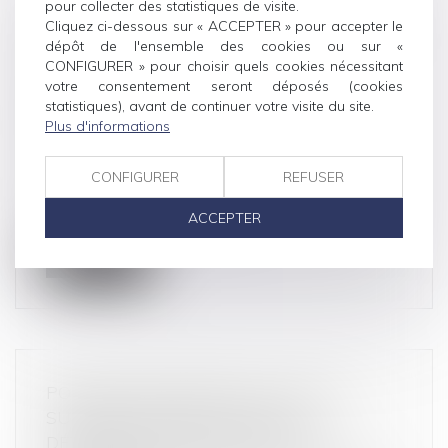
pour collecter des statistiques de visite.
Cliquez ci-dessous sur « ACCEPTER » pour accepter le
LE PRÊTEUR QUI LIBÈRE DES FONDS AU
dépôt de l'ensemble des cookies ou sur «
VU D’UNE ATTESTATION IMPRÉCISE
CONFIGURER » pour choisir quels cookies nécessitant
COMMET UNE FAUTE POUVANT LE
votre consentement seront déposés (cookies
PRIVER DE TOUT OU PARTIE DE SA
statistiques), avant de continuer votre visite du site.
Plus d'informations
CRÉANCE DE RESTITUTION
Droit de la consommation
/
Crédit à la
consommation
CONFIGURER
REFUSER
Le présent arrêt nous propose une illustration
ACCEPTER
intéressante de la protection...
Lire la suite
POUVOIR SOUVERAIN DU JUGE DU
SURENDETTEMENT DANS LA
DÉTERMINATION DES MESURES