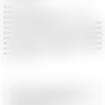
Publié le :
23/10/2024
Droit de la consommation
/
Crédit à la consommation
Source :
www.lemag-juridique.com
Dans l’affaire portée devant la Cour de cassation, le litige
concernait la recevabilité d’une demande de traitement
d’un dossier de surendettement. En l’espèce, le comptable
public, créancier, avait formé un recours contre la décision
de la commission de surendettement ayant déclaré
recevable la demande d’un couple, tendant au traitement
de leur situation financière...
Lire la suite
DOSSIER DE SURENDETTEMENT : LA
COUR DE CASSATION REVIENT SUR LA
VIOLATION DU PRINCIPE DU