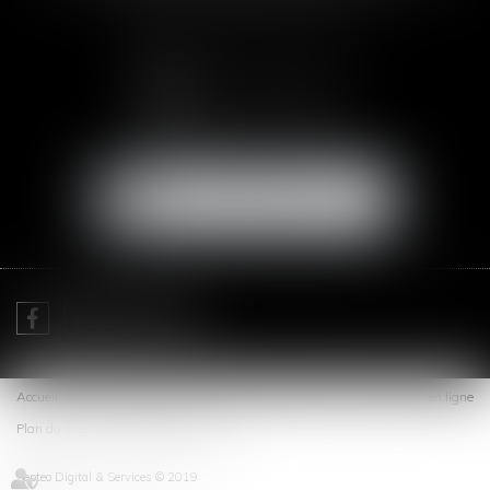
NOUS CONTACTER
NOUS LOCALISER
Je prends RDV avec
Me Sofia SAIZ MELEIRO
Accueil
Cabinet
Expertises
Actus
Honoraires
Contact
RDV en ligne
Plan du site
Mentions légales
Articles
Septeo Digital & Services © 2019