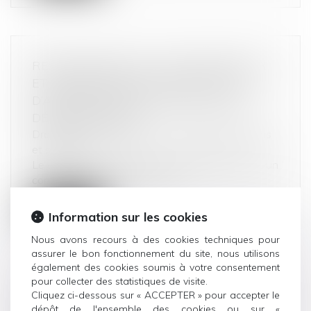
RESPONSABILITÉ DU TRANSPORTEUR
ET OBLIGATIONS DU CLIENT EN CAS
D’AVARIES CONSTATÉES LORS D’UN
DÉMÉNAGEMENT
Droit de la consommation
/
Conformité des biens
et services
Le contrat de transport de déménagement est un
contrat de prestation de servi...
Lire la suite
Information sur les cookies
Nous avons recours à des cookies techniques pour
assurer le bon fonctionnement du site, nous utilisons
également des cookies soumis à votre consentement
pour collecter des statistiques de visite.
Cliquez ci-dessous sur « ACCEPTER » pour accepter le
DÉTERGENTS MÉNAGERS : DES
dépôt de l'ensemble des cookies ou sur «