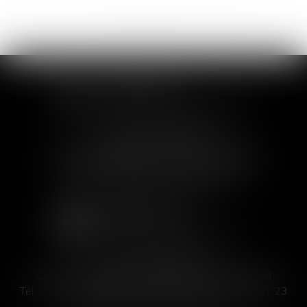
<<
<
1
2
3
4
>
>>
SOFIA SAIZ MELEIRO
30 rue de l'Aiguillerie - 34000 Montpellier
Tél :
04 99 63 76 19
- Fax : 04 11 93 41 23
Email :
avocat@saizmeleiro.com
SOFIA SAIZ MELEIRO
C/ José Abascal 44, 1° Derecha - 28003 Madrid
Tél :
00 33 4 99 63 76 19
- Fax : 00 33 4 11 93 41 23
Email :
abogada@saizmeleiro.com