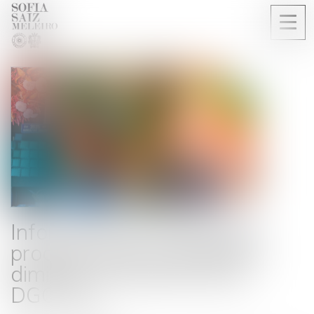
Ouvri
le
men
Information sur le prix des
produits dont la quantité a
diminué : précisions de la
DGCCRF