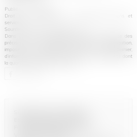
Publié le :
11/09/2024
Droit de la consommation
/
Conformité des biens et
services
Source :
cabinet-rs.expert-infos.com
Dans une foire aux questions, la DGCCRF apporte des
précisions sur les modalités d’application de l’obligation,
imposée aux distributeurs depuis le 1er juillet dernier,
d’informer les consommateurs sur le prix des produits dont
la quantité a diminué...
Lire la suite
SÉCURITÉ ET ALLÉGATIONS
ENVIRONNEMENTALES DES
FOURNITURES SCOLAIRES : LA
VIGILANCE S’IMPOSE