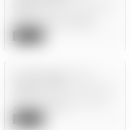
Droit de la consommation
/
Conformité des biens
et services
Matières plastiques, caoutchouc, métal,
substances chimiques… Les fournitures...
Lire la suite
LES SMARTPHONES ONT LEUR
ÉTIQUETTE ÉNERGIE !
Droit de la consommation
/
Conformité des biens
et services
À l’instar des réfrigérateurs, des lave-linges ou
des téléviseurs, les smartp...
Lire la suite