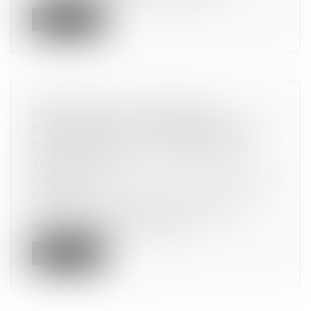
Lire la suite
SHRINKFLATION : OBLIGATION
D'INFORMER LES CONSOMMATEURS
SUR LES PRODUITS CONCERNÉS AU
1ER JUILLET !
Droit de la consommation
/
Conformité des biens
et services
Depuis le 1er juillet 2024, les supermarchés
doivent obligatoirement informer...
Lire la suite