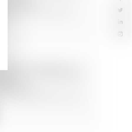
Baux commerciaux
1 du Code de commerce dispose que :
ée...
DU DROIT DE PRÉFÉRENCE DU
MMERCIAL SANCTIONNÉE, MÊME
T DÉTRUIT
Baux commerciaux
cial, dont le droit de préférence n’a pas