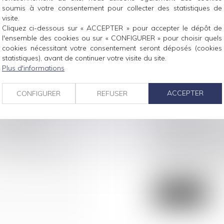
Droit commercial
/
soumis à votre consentement pour collecter des statistiques de
ns une résidence de
L’article L. 145-4
visite.
Cliquez ci-dessous sur « ACCEPTER » pour accepter le dépôt de
« Toute clause insér
l'ensemble des cookies ou sur « CONFIGURER » pour choisir quels
cookies nécessitant votre consentement seront déposés (cookies
Lire la suite
statistiques), avant de continuer votre visite du site.
Plus d'informations
ACCEPTER
CONFIGURER
REFUSER
 RÉPUTATION
LA VIOLATION 
DEXATION
LOCATAIRE CO
SI LE LOCAL ES
un arrêt à propos
Droit commercial
/
Le locataire commer
été respecté lor...
Lire la suite