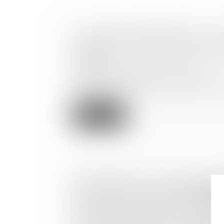
LE DROIT DE PRÉFÉRENCE DU LO
COMMERCIAL ÉCARTÉ EN CAS DE
SAISIE
Droit commercial
/
Baux commerciaux
Lorsque le propriétaire d’un local commerci
envisage de l...
Lire la suite
PRÉCISIONS SUR LA RECEVABILIT
EN NULLITÉ DE CLAUSES CONTR
INTRODUITES APRÈS L’ENTRÉE E
LA LOI DU 18 JUIN 2014