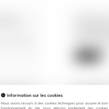
CATAIRE
CESSION DE BA
 VENTE SUR
INJUSTIFIÉ DU
L’AUTORISATIO
Droit commercial
/
al ou artisanal loué
Le contrat de bail 
obligeant le prene...
Lire la suite
É DES ACTIONS
LE NON-RESPE
ACTUELLES
SUSPENDANT L
Information sur les cookies
N VIGUEUR DE
EMPORTE SON A
Nous avons recours à des cookies techniques pour assurer le bon
MAUVAISE FOI 
fonctionnement du site, nous utilisons également des cookies