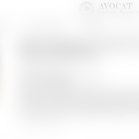
INET
SOFIA SAIZ MELEIRO
EXPERTISES
ACTUS
Bail commercial : Avenant et
clause d'indexation
Publié le :
08/11/2023
Droit commercial
/
Baux commerciaux
Source :
www.eurojuris.fr
La Cour de cassation a de nouveau rendu un arrêt à 
Monétaire et Financier qui dispose qu’est réputée
successive tel que le bail commercial prévoyant la p
d’une période de variation indiciaire supérieure à la du