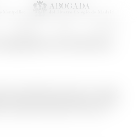
HONORAIRES
CONTACT
RDV EN LIGNE
 réputation non écrite de la
propos des dispositions de l’article L 112-1 du Code
 non écrite toute clause d’un contrat à exécution
rise en compte, dans l’entier déroulement du contrat,
rée s’écoulant entre chaque révision...
Lire la suite